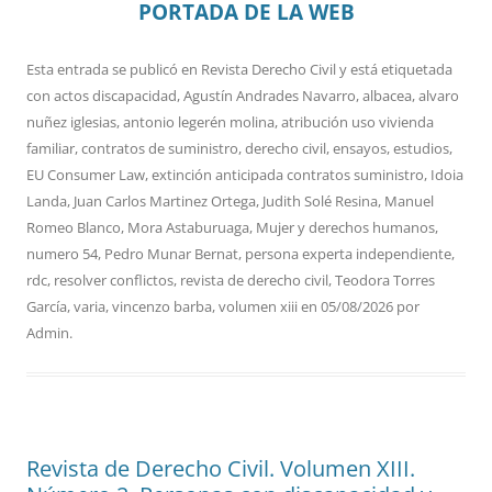
PORTADA DE LA WEB
Esta entrada se publicó en
Revista Derecho Civil
y está etiquetada
con
actos discapacidad
,
Agustín Andrades Navarro
,
albacea
,
alvaro
nuñez iglesias
,
antonio legerén molina
,
atribución uso vivienda
familiar
,
contratos de suministro
,
derecho civil
,
ensayos
,
estudios
,
EU Consumer Law
,
extinción anticipada contratos suministro
,
Idoia
Landa
,
Juan Carlos Martinez Ortega
,
Judith Solé Resina
,
Manuel
Romeo Blanco
,
Mora Astaburuaga
,
Mujer y derechos humanos
,
numero 54
,
Pedro Munar Bernat
,
persona experta independiente
,
rdc
,
resolver conflictos
,
revista de derecho civil
,
Teodora Torres
García
,
varia
,
vincenzo barba
,
volumen xiii
en
05/08/2026
por
Admin
.
Revista de Derecho Civil. Volumen XIII.