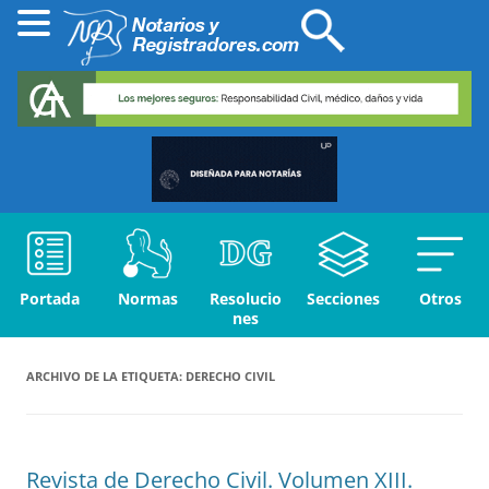
Portada
Normas
Resolucio
Secciones
Otros
nes
ARCHIVO DE LA ETIQUETA:
DERECHO CIVIL
Revista de Derecho Civil. Volumen XIII.