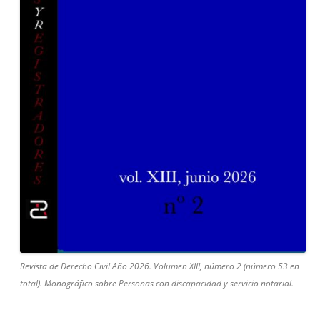
Revista de Derecho Civil Año 2026. Volumen XIII, número 2 (número 53 en
total). Monográfico sobre Personas con discapacidad y servicio notarial.