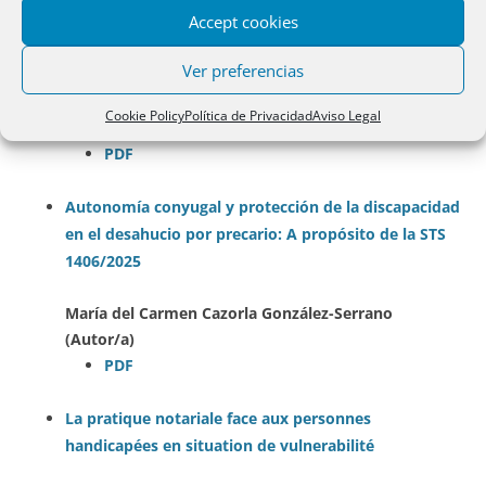
Accept cookies
El legitimario en situación de discapacidad como
titular del derecho de habitación tras la Ley 8/2021.
Ver preferencias
Análisis de la reforma
Cookie Policy
Política de Privacidad
Aviso Legal
Belén del Pozo Sierra (Autor/a)
PDF
Autonomía conyugal y protección de la discapacidad
en el desahucio por precario: A propósito de la STS
1406/2025
María del Carmen Cazorla González-Serrano
(Autor/a)
PDF
La pratique notariale face aux personnes
handicapées en situation de vulnerabilité