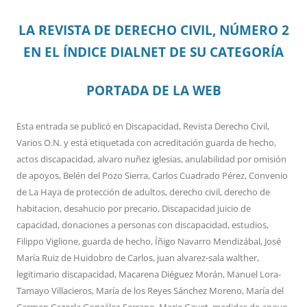
LA REVISTA DE DERECHO CIVIL, NÚMERO 2
EN EL ÍNDICE DIALNET DE SU CATEGORÍA
PORTADA DE LA WEB
Esta entrada se publicó en
Discapacidad
,
Revista Derecho Civil
,
Varios O.N.
y está etiquetada con
acreditación guarda de hecho
,
actos discapacidad
,
alvaro nuñez iglesias
,
anulabilidad por omisión
de apoyos
,
Belén del Pozo Sierra
,
Carlos Cuadrado Pérez
,
Convenio
de La Haya de protección de adultos
,
derecho civil
,
derecho de
habitacion
,
desahucio por precario
,
Discapacidad juicio de
capacidad
,
donaciones a personas con discapacidad
,
estudios
,
Filippo Viglione
,
guarda de hecho
,
Íñigo Navarro Mendizábal
,
José
María Ruiz de Huidobro de Carlos
,
juan alvarez-sala walther
,
legitimario discapacidad
,
Macarena Diéguez Morán
,
Manuel Lora-
Tamayo Villacieros
,
María de los Reyes Sánchez Moreno
,
María del
Carmen Cazorla González-Serrano
,
Marie Gayet
,
medidas de apoyo
,