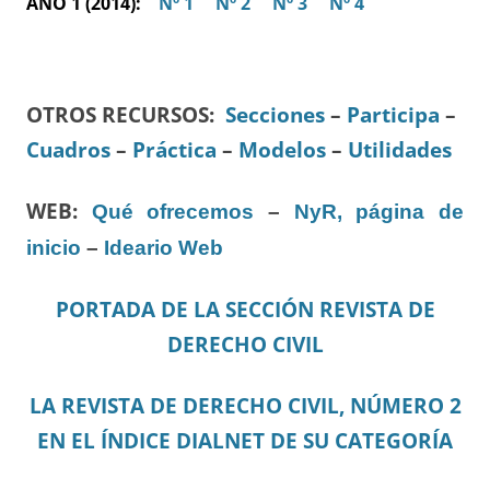
AÑO 1 (2014):
Nº 1
Nº 2
Nº 3
Nº 4
OTROS RECURSOS
:
Secciones
–
Participa
–
Cuadros
–
Práctica
–
Modelos
–
Utilidades
WEB:
Qué ofrecemos
–
NyR, página de
inicio
–
Ideario Web
PORTADA DE LA SECCIÓN REVISTA DE
DERECHO CIVIL
LA REVISTA DE DERECHO CIVIL, NÚMERO 2
EN EL ÍNDICE DIALNET DE SU CATEGORÍA