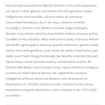
Esta entrada se publicó en
Revista Derecho Civil
y está etiquetada
con
alvaro nuñez iglesias
,
anonimato donante gametos
,
bases
obligaciones contractuales
,
cláusula rebus sic stantibus
,
Comunidad hereditaria
,
de 21 de mayo
,
derecho al olvido
oncológico
,
derecho civil
,
derecho conocer origen biológico
,
división cosa común
,
doctrina imprevisión chilena
,
ensayos
,
esther
torrelles torrea
,
estudios
,
felisa maría corvo lópez
,
Francisca Ramón
Fernández
,
gorka galicia aizpurua
,
guarda voluntaria
,
ignacio varela
castro
,
irene ávila gutiérrez
,
josé ramon de verda y beamonte
,
juan
pablo
,
Juan Pablo Murga Fernández
,
ley derecho vivienda
,
Manuel
García Mayo
,
maría lubomira kubica
,
moisés barrio andrés
,
Mª
Dolores Mas Badia
,
neus cortada cortijo
,
nieves martínez rodríguez
,
numero 47
,
Pedro Munar Bernat
,
rdc
,
reglamento europeo
inteligencia artificial
,
revista de derecho civil
,
situaciones de
desamparo
,
stc 79/2024
,
teodora torres
,
Teodora Torres García
,
testamento ológrafo electrónico
,
varia
,
volumen XI
en
13/01/2025
por
Admin
.