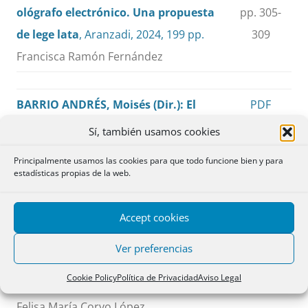
ológrafo electrónico. Una propuesta
pp. 305-
de lege lata
, Aranzadi, 2024, 199 pp.
309
Francisca Ramón Fernández
BARRIO ANDRÉS, Moisés (Dir.): El
PDF
Reglamento Europeo de Inteligencia
pp. 311-
Sí, también usamos cookies
Artificial,
Tirant lo Blanch, Valencia,
315
Principalmente usamos las cookies para que todo funcione bien y para
2024, 220 pp.
estadísticas propias de la web.
María Lubomira Kubica
Accept cookies
TORRELLES TORREA, Esther: El derecho
PDF
Ver preferencias
al olvido oncológico,
Madrid, Atelier,
pp. 317-
Cookie Policy
Política de Privacidad
Aviso Legal
2023, 227 pp.
325
Felisa María Corvo López