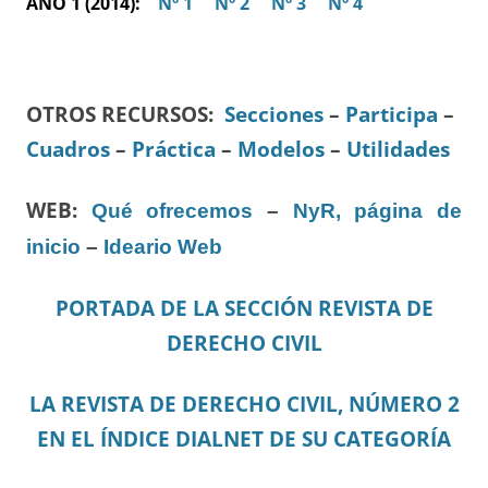
AÑO 1 (2014):
Nº 1
Nº 2
Nº 3
Nº 4
OTROS RECURSOS
:
Secciones
–
Participa
–
Cuadros
–
Práctica
–
Modelos
–
Utilidades
WEB:
Qué ofrecemos
–
NyR, página de
inicio
–
Ideario Web
PORTADA DE LA SECCIÓN REVISTA DE
DERECHO CIVIL
LA REVISTA DE DERECHO CIVIL, NÚMERO 2
EN EL ÍNDICE DIALNET DE SU CATEGORÍA