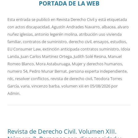
PORTADA DE LA WEB
Esta entrada se publicó en
Revista Derecho Civil
y está etiquetada
con
actos discapacidad
,
Agustín Andrades Navarro
,
albacea
,
alvaro
nuñez iglesias
,
antonio legerén molina
,
atribución uso vivienda
familiar
,
contratos de suministro
,
derecho civil
,
ensayos
,
estudios
,
EU Consumer Law
,
extinción anticipada contratos suministro
,
Idoia
Landa
,
Juan Carlos Martinez Ortega
,
Judith Solé Resina
,
Manuel
Romeo Blanco
,
Mora Astaburuaga
,
Mujer y derechos humanos
,
numero 54
,
Pedro Munar Bernat
,
persona experta independiente
,
rdc
,
resolver conflictos
,
revista de derecho civil
,
Teodora Torres
García
,
varia
,
vincenzo barba
,
volumen xiii
en
05/08/2026
por
Admin
.
Revista de Derecho Civil. Volumen XIII.