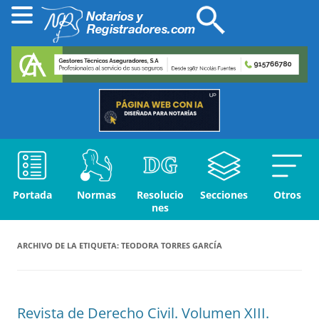
Portada
Normas
Resolucio
Secciones
Otros
nes
ARCHIVO DE LA ETIQUETA:
TEODORA TORRES GARCÍA
Revista de Derecho Civil. Volumen XIII.