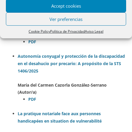
Accept cookies
El legitimario en situación de discapacidad como
titular del derecho de habitación tras la Ley 8/2021.
Ver preferencias
Análisis de la reforma
Cookie Policy
Política de Privacidad
Aviso Legal
Belén del Pozo Sierra (Autor/a)
PDF
Autonomía conyugal y protección de la discapacidad
en el desahucio por precario: A propósito de la STS
1406/2025
María del Carmen Cazorla González-Serrano
(Autor/a)
PDF
La pratique notariale face aux personnes
handicapées en situation de vulnerabilité