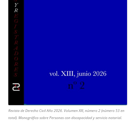
Revista de Derecho Civil Año 2026. Volumen XIII, número 2 (número 53 en
total). Monográfico sobre Personas con discapacidad y servicio notarial.