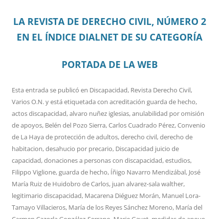
LA REVISTA DE DERECHO CIVIL, NÚMERO 2
EN EL ÍNDICE DIALNET DE SU CATEGORÍA
PORTADA DE LA WEB
Esta entrada se publicó en
Discapacidad
,
Revista Derecho Civil
,
Varios O.N.
y está etiquetada con
acreditación guarda de hecho
,
actos discapacidad
,
alvaro nuñez iglesias
,
anulabilidad por omisión
de apoyos
,
Belén del Pozo Sierra
,
Carlos Cuadrado Pérez
,
Convenio
de La Haya de protección de adultos
,
derecho civil
,
derecho de
habitacion
,
desahucio por precario
,
Discapacidad juicio de
capacidad
,
donaciones a personas con discapacidad
,
estudios
,
Filippo Viglione
,
guarda de hecho
,
Íñigo Navarro Mendizábal
,
José
María Ruiz de Huidobro de Carlos
,
juan alvarez-sala walther
,
legitimario discapacidad
,
Macarena Diéguez Morán
,
Manuel Lora-
Tamayo Villacieros
,
María de los Reyes Sánchez Moreno
,
María del
Carmen Cazorla González-Serrano
,
Marie Gayet
,
medidas de apoyo
,