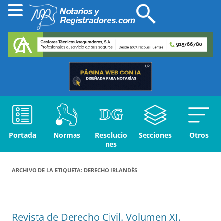
Portada
Normas
Resolucio
Secciones
Otros
nes
ARCHIVO DE LA ETIQUETA:
DERECHO IRLANDÉS
Revista de Derecho Civil. Volumen XI.