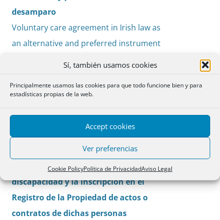
desamparo
Voluntary care agreement in Irish law as
an alternative and preferred instrument
against abandonment
Sí, también usamos cookies
Anna Massons Ribas
Principalmente usamos las cookies para que todo funcione bien y para
estadísticas propias de la web.
Cuestiones
Accept cookies
La inscripción en el Registro Civil de
PDF
Ver preferencias
documentos públicos sobre medidas
pp. 287-
de apoyo a las personas con
290
Cookie Policy
Política de Privacidad
Aviso Legal
discapacidad y la inscripción en el
Registro de la Propiedad de actos o
contratos de dichas personas