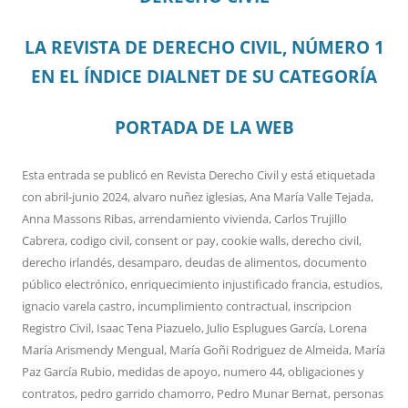
LA REVISTA DE DERECHO CIVIL, NÚMERO 1
EN EL ÍNDICE DIALNET DE SU CATEGORÍA
PORTADA DE LA WEB
Esta entrada se publicó en
Revista Derecho Civil
y está etiquetada
con
abril-junio 2024
,
alvaro nuñez iglesias
,
Ana María Valle Tejada
,
Anna Massons Ribas
,
arrendamiento vivienda
,
Carlos Trujillo
Cabrera
,
codigo civil
,
consent or pay
,
cookie walls
,
derecho civil
,
derecho irlandés
,
desamparo
,
deudas de alimentos
,
documento
público electrónico
,
enriquecimiento injustificado francia
,
estudios
,
ignacio varela castro
,
incumplimiento contractual
,
inscripcion
Registro Civil
,
Isaac Tena Piazuelo
,
Julio Esplugues García
,
Lorena
María Arismendy Mengual
,
María Goñi Rodriguez de Almeida
,
María
Paz García Rubio
,
medidas de apoyo
,
numero 44
,
obligaciones y
contratos
,
pedro garrido chamorro
,
Pedro Munar Bernat
,
personas