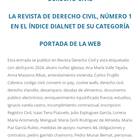
LA REVISTA DE DERECHO CIVIL, NÚMERO 1
EN EL ÍNDICE DIALNET DE SU CATEGORÍA
PORTADA DE LA WEB
Esta entrada se publicó en
Revista Derecho Civil
y está etiquetada
con
abril-junio 2024
,
alvaro nuñez iglesias
,
Ana María Valle Tejada
,
Anna Massons Ribas
,
arrendamiento vivienda
,
Carlos Trujillo
Cabrera
,
codigo civil
,
consent or pay
,
cookie walls
,
derecho civil
,
derecho irlandés
,
desamparo
,
deudas de alimentos
,
documento
público electrónico
,
enriquecimiento injustificado francia
,
estudios
,
ignacio varela castro
,
incumplimiento contractual
,
inscripcion
Registro Civil
,
Isaac Tena Piazuelo
,
Julio Esplugues García
,
Lorena
María Arismendy Mengual
,
María Goñi Rodriguez de Almeida
,
María
Paz García Rubio
,
medidas de apoyo
,
numero 44
,
obligaciones y
contratos
,
pedro garrido chamorro
,
Pedro Munar Bernat
,
personas