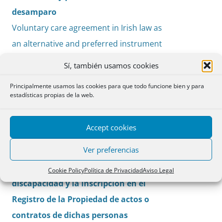
desamparo
Voluntary care agreement in Irish law as
an alternative and preferred instrument
against abandonment
Sí, también usamos cookies
Anna Massons Ribas
Principalmente usamos las cookies para que todo funcione bien y para
estadísticas propias de la web.
Cuestiones
Accept cookies
La inscripción en el Registro Civil de
PDF
Ver preferencias
documentos públicos sobre medidas
pp. 287-
de apoyo a las personas con
290
Cookie Policy
Política de Privacidad
Aviso Legal
discapacidad y la inscripción en el
Registro de la Propiedad de actos o
contratos de dichas personas