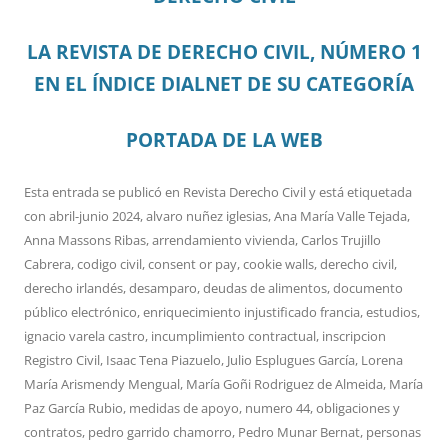
LA REVISTA DE DERECHO CIVIL, NÚMERO 1
EN EL ÍNDICE DIALNET DE SU CATEGORÍA
PORTADA DE LA WEB
Esta entrada se publicó en
Revista Derecho Civil
y está etiquetada
con
abril-junio 2024
,
alvaro nuñez iglesias
,
Ana María Valle Tejada
,
Anna Massons Ribas
,
arrendamiento vivienda
,
Carlos Trujillo
Cabrera
,
codigo civil
,
consent or pay
,
cookie walls
,
derecho civil
,
derecho irlandés
,
desamparo
,
deudas de alimentos
,
documento
público electrónico
,
enriquecimiento injustificado francia
,
estudios
,
ignacio varela castro
,
incumplimiento contractual
,
inscripcion
Registro Civil
,
Isaac Tena Piazuelo
,
Julio Esplugues García
,
Lorena
María Arismendy Mengual
,
María Goñi Rodriguez de Almeida
,
María
Paz García Rubio
,
medidas de apoyo
,
numero 44
,
obligaciones y
contratos
,
pedro garrido chamorro
,
Pedro Munar Bernat
,
personas