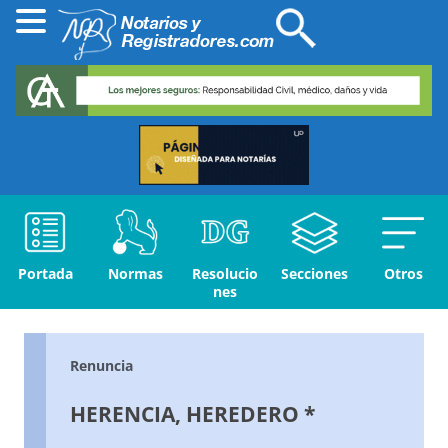
Portada
Normas
Resolucio
Secciones
Otros
nes
Renuncia
HERENCIA, HEREDERO *