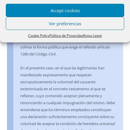
junio de 1955 y 9 de diciembre de 1992– añade que no
Accept cookies
es necesario que «el documento auténtico sea
documento público, pero sí que se trate de documento
Ver preferencias
que indubitadamente proceda del renunciante».
Cuestión distinta es que, para surtir efectos en relación
Cookie Policy
Política de Privacidad
Aviso Legal
con el Registro de la Propiedad, la repudiación haya de
colmar la forma pública que exige el referido artículo
1280 del Código Civil.
En el presente caso, en el que las legitimarías han
manifestado expresamente que respetan
escrupulosamente la voluntad del causante
exteriorizada en el concreto testamento al que se
refieren, cuyo contenido aceptan plenamente y
renunciando a cualquier impugnación del mismo, debe
entenderse que los términos empleados constituyen
una declaración suficientemente concluyente sobre su
voluntad de aceptar la condición de heredera universal