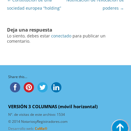
de
sociedad europea “holding”
poderes
→
entradas
Deja una respuesta
Lo siento, debes estar
conectado
para publicar un
comentario.
Share this...
VERSIÓN 3 COLUMNAS (móvil horizontal)
N°. de visitas de este archivo:
1534
© 2014 NotariosyRegistradores.com
Desarrollo web:
CoMa®