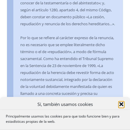
conocer de la testamentaría o del abintestato»; y,
según el artículo 1280, apartado 4, del mismo Código,
deben constar en documento público «La cesión,
repudiación y renuncia de los derechos hereditarios…».
Por lo que se refiere al carácter expreso de la renuncia,
no es necesario que se emplee literalmente dicho
término o el de «repudiación», a modo de fórmula
sacramental. Como ha entendido el Tribunal Supremo
en la Sentencia de 23 de noviembre de 1999, «La
repudiación de la herencia debe revestir forma de acto
notoriamente sustancial, integrado por la declaración
de la voluntad debidamente manifestada de quien es
llamado a una concreta sucesión y precisa su
correspondiente exteriorización para que pueda ser
Sí, también usamos cookies
conocida por todos aquellos interesados en la sucesión
de que se trate (SS. de 24-12-1909, 9-2-1992 y 4-2-1994)
Principalmente usamos las cookies para que todo funcione bien y para
…». Y respecto de la forma documental exigida, esta
estadísticas propias de la web.
misma Sentencia –en la línea de las Sentencias de 11 de