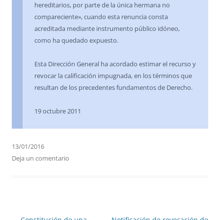
hereditarios, por parte de la única hermana no
compareciente», cuando esta renuncia consta
acreditada mediante instrumento público idóneo,
como ha quedado expuesto.
Esta Dirección General ha acordado estimar el recurso y
revocar la calificación impugnada, en los términos que
resultan de los precedentes fundamentos de Derecho.
19 octubre 2011
13/01/2016
Deja un comentario
Navegación
←
Constitución de una
Notificación de revocación de