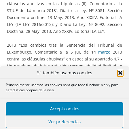
cláusulas abusivas en las hipotecas (II). Comentario a la
STJUE de 14 marzo 2013”, Diario La Ley, Nº 8081, Sección
Documento on-line, 13 May. 2013, Año XXXIV, Editorial LA
LEY (LA LEY 2816/2013); y Diario La Ley, Nº 8092, Sección
Doctrina, 28 May. 2013, Año XXXIV, Editorial LA LEY.
2013 “Los cambios tras la Sentencia del Tribunal de
Luxemburgo. Comentario a la STJUE de 14
marzo
2013
contra las cláusulas abusivas” en especial su apartado 4.7.-
Un problema de interpretación: responsabilidad limitada o
Sí, también usamos cookies
universal”, en www.notariosyregistradores.com, (publicado
el 4 abril 2013).
Principalmente usamos las cookies para que todo funcione bien y para
estadísticas propias de la web.
2012 “Caso en que la adjudicación de la finca al acreedor
extingue la deuda por
pago
”, en
www.notariosyregistradores.com, (publicado el 23
Accept cookies
diciembre 2012).
Ver preferencias
2012 “La
entrega
de la finca hipotecada salda la deuda”, en