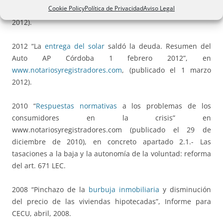
Cookie Policy
Política de Privacidad
Aviso Legal
www.notariosyregistradores.com
, (publicado el 15 octubre
2012).
2012 “La
entrega del solar
saldó la deuda. Resumen del
Auto AP Córdoba 1 febrero 2012”, en
www.notariosyregistradores.com
, (publicado el 1 marzo
2012).
2010 “
Respuestas normativas
a los problemas de los
consumidores en la crisis” en
www.notariosyregistradores.com (publicado el 29 de
diciembre de 2010), en concreto apartado 2.1.- Las
tasaciones a la baja y la autonomía de la voluntad: reforma
del art. 671 LEC.
2008 “Pinchazo de la
burbuja inmobiliaria
y disminución
del precio de las viviendas hipotecadas”, Informe para
CECU, abril, 2008.