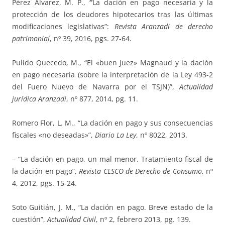
Pérez Álvarez, M. P.,
“
La dación en pago necesaria y la
protección de los deudores hipotecarios tras las últimas
modificaciones legislativas”:
Revista Aranzadi de derecho
patrimonial
, nº 39, 2016, pgs. 27-64.
Pulido Quecedo, M., “El «buen Juez» Magnaud y la dación
en pago necesaria (sobre la interpretación de la Ley 493-2
del Fuero Nuevo de Navarra por el TSJN)”,
Actualidad
jurídica Aranzadi
, nº 877, 2014, pg. 11.
Romero Flor, L. M., “La dación en pago y sus consecuencias
fiscales «no deseadas»”,
Diario La Ley
, nº 8022, 2013.
– “La dación en pago, un mal menor. Tratamiento fiscal de
la dación en pago”,
Revista CESCO de Derecho de Consumo
, nº
4, 2012, pgs. 15-24.
Soto Guitián, J. M., “La dación en pago. Breve estado de la
cuestión”,
Actualidad Civil
, nº 2, febrero 2013, pg. 139.