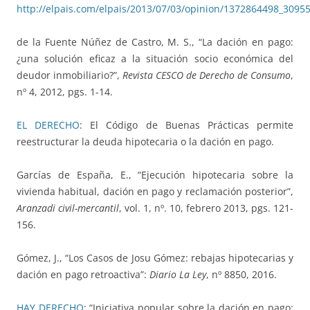
http://elpais.com/elpais/2013/07/03/opinion/1372864498_3095
de la Fuente Núñez de Castro, M. S., “La dación en pago:
¿una solución eficaz a la situación socio económica del
deudor inmobiliario?”,
Revista CESCO de Derecho de Consumo
,
nº 4, 2012, pgs. 1-14.
EL DERECHO
: El Código de Buenas Prácticas permite
reestructurar la deuda hipotecaria o la dación en pago.
Garcías de España, E., “Ejecución hipotecaria sobre la
vivienda habitual, dación en pago y reclamación posterior”,
Aranzadi civil-mercantil
, vol. 1, nº. 10, febrero 2013, pgs. 121-
156.
Gómez, J., “Los Casos de Josu Gómez: rebajas hipotecarias y
dación en pago retroactiva”:
Diario La Ley
, nº 8850, 2016.
HAY DERECHO
: “Iniciativa popular sobre la dación en pago: