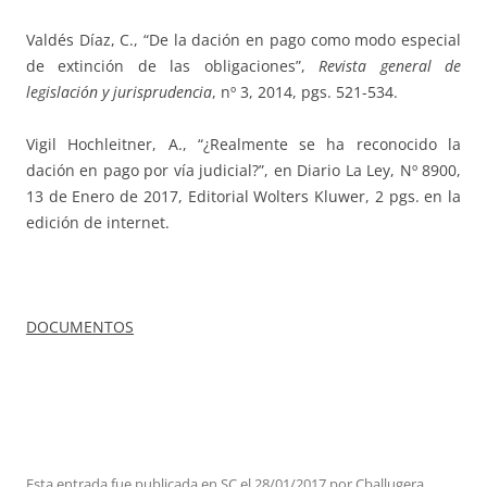
Valdés Díaz, C., “De la dación en pago como modo especial
de extinción de las obligaciones”,
Revista general de
legislación y jurisprudencia
, nº 3, 2014, pgs. 521-534.
Vigil Hochleitner, A., “¿Realmente se ha reconocido la
dación en pago por vía judicial?”, en Diario La Ley, Nº 8900,
13 de Enero de 2017, Editorial Wolters Kluwer, 2 pgs. en la
edición de internet.
DOCUMENTOS
Esta entrada fue publicada en
SC
el
28/01/2017
por
Cballugera
.