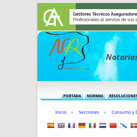
Notarios
PORTADA
NORMAS
RESOLUCIONE
MÁS USADAS (CUADRO)
INFORMES 
Inicio
»
Secciones
»
Consumo y 
INFORMES MENSUALES
VOCES P
MÁS DESTACADAS
VOCES M
TITULARES DESDE 2002
TITULARES