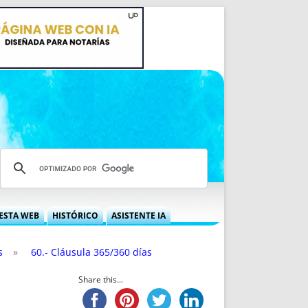
ESTA WEB
HISTÓRICO
ASISTENTE IA
A DGRN
QUÉ OFRECEMOS
s
»
60.- Cláusula 365/360 días
 NIF
IDEARIO WEB
 LABORAL
QUIÉNES SOMOS
Share this...
ÁBILES
HISTORIA