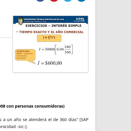
DE INICIO
PREMIO NYR
VORITOS
CONVENCIONES ANUALES
A IRPF
NUEVA ETAPA
AS
POLÍTICA DE PRIVACIDAD
IJUELAS
AVISO LEGAL
POTECA
REPORTAR INCIDENCIA
PERES
LOGOTIPO
CES
ENTREVISTAS
SONRISA
ENVÍA CORREO
CANALES DE VÍDEO
008 con personas consumidoras)
s a un año se atenderá el de 360 días” [SAP
rocidad -sic-].