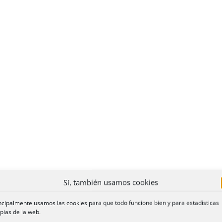
Sí, también usamos cookies
899/2011
, es una especie de redondeo a la baja en detriment
ncipalmente usamos las cookies para que todo funcione bien y para estadísticas
pias de la web.