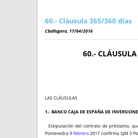
ENRIQUECIDAS
TITULARES 
NO DESESPERES
CAT
A MANO
SUCESIONES 
60.- Cláusula 365/360 días
FUTURAS NORMAS
GEORREFE
Cballugera, 17/04/2016
ALQUILE
TRI
LH Y C
60.- CLÁUSULA 
¿SABIA
FRANCI
BÚSQUED
LAS CLÁUSULAS
1.- BANCO CAJA DE ESPAÑA DE INVERSIONES
Estipulación del contrato de préstamo, que
Pontevedra 9
febrero
2017 confirma SJM 3 Po