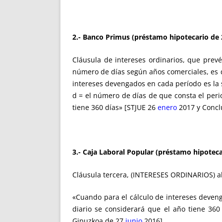
2.- Banco Primus (préstamo hipotecario de
Cláusula de intereses ordinarios, que prevé
número de días según años comerciales, es dec
intereses devengados en cada período es la si
d = el número de días de que consta el perio
tiene 360 días» [STJUE 26
enero
2017 y Concl
3.- Caja Laboral Popular (préstamo hipotec
Cláusula tercera, (INTERESES ORDINARIOS) al
«Cuando para el cálculo de intereses devenga
diario se considerará que el año tiene 36
Gipuzkoa de 27
junio
2016].