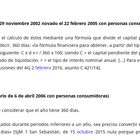
 29 noviembre 2002 novado el 22 febrero 2005 con personas con
 el cálculo de éstos mediante una fórmula que divide el capital
ir, 360 días: «la fórmula financiera para obtener, a partir del ti
guiente: C x d x r / 360 x 100; siendo C = el capital pendiente del 
do de liquidación, r = el tipo de interés nominal anual. […] Para e
usiones del AG 2
febrero
2016, asunto C 421/14].
ario de 6 de abril 2006 con personas consumidoras)
 considerar que el año tiene 360 días.
dos durante períodos inferiores a un año, sea preciso convertir e
0 días» [SJM 1 San Sebastián, de 15
octubre
2015 nula porque pre