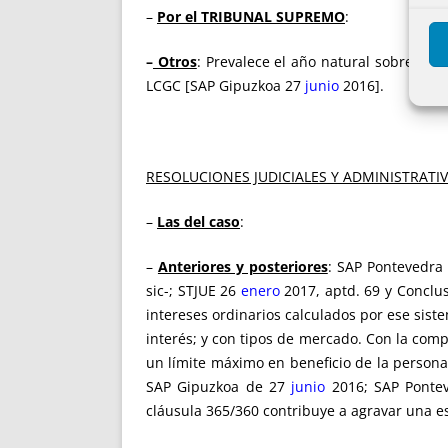
–
Por el TRIBUNAL SUPREMO
:
–
Otros
: Prevalece el año natural sobre el a
LCGC [SAP Gipuzkoa 27
junio
2016].
RESOLUCIONES JUDICIALES Y ADMINISTRATI
–
Las del caso
:
–
Anteriores y posteriores
: SAP Pontevedra
sic-; STJUE 26
enero
2017, aptd. 69 y Conclu
intereses ordinarios calculados por ese siste
interés; y con tipos de mercado. Con la compa
un límite máximo en beneficio de la person
SAP Gipuzkoa de 27
junio
2016; SAP Ponte
cláusula 365/360 contribuye a agravar una e