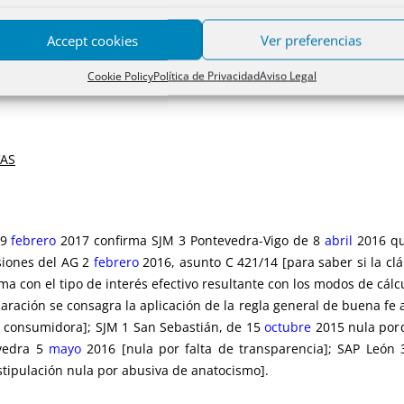
Accept cookies
Ver preferencias
rtificial o comercial, aunque sea habitual, conforme a los arts. 61
Cookie Policy
Política de Privacidad
Aviso Legal
VAS
 9
febrero
2017 confirma SJM 3 Pontevedra-Vigo de 8
abril
2016 que
siones del AG 2
febrero
2016, asunto C 421/14 [para saber si la c
ma con el tipo de interés efectivo resultante con los modos de cál
ración se consagra la aplicación de la regla general de buena fe a
a consumidora]; SJM 1 San Sebastián, de 15
octubre
2015 nula porq
vedra 5
mayo
2016 [nula por falta de transparencia]; SAP León 
stipulación nula por abusiva de anatocismo].