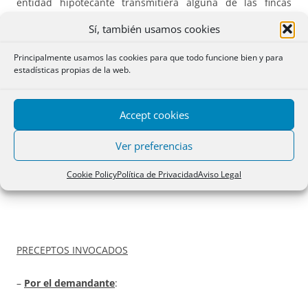
entidad hipotecante transmitiera alguna de las fincas
hipotecadas, salvo si lo hace a título de renta y conviniendo
Sí, también usamos cookies
en la escritura que el comprador asuma las obligaciones
garantizadas con la hipoteca, y cumpliéndose además las
Principalmente usamos las cookies para que todo funcione bien y para
condiciones que la disposición XI (antes reseñada)
estadísticas propias de la web.
establece [resolución de
27 enero
1986].
Accept cookies
Ver preferencias
INSCRIPCIÓN EN
RCGC
Cookie Policy
Política de Privacidad
Aviso Legal
NIF:
PRECEPTOS INVOCADOS
–
Por el demandante
: