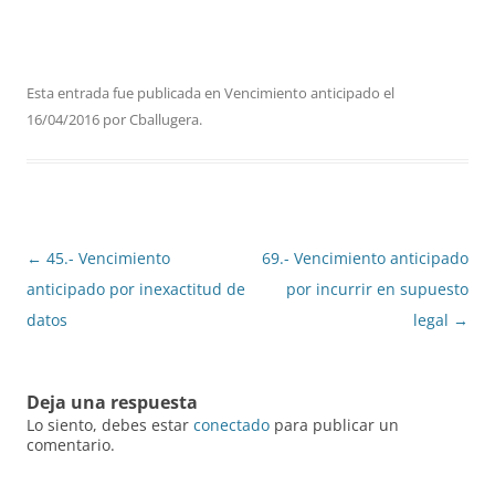
Esta entrada fue publicada en
Vencimiento anticipado
el
16/04/2016
por
Cballugera
.
Navegación
←
45.- Vencimiento
69.- Vencimiento anticipado
de
anticipado por inexactitud de
por incurrir en supuesto
entradas
datos
legal
→
Deja una respuesta
Lo siento, debes estar
conectado
para publicar un
comentario.