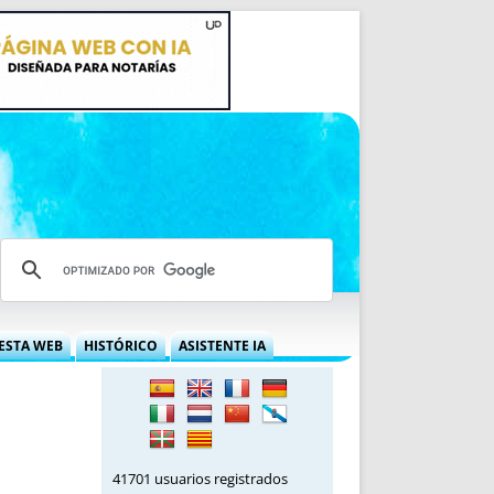
ESTA WEB
HISTÓRICO
ASISTENTE IA
A DGRN
QUÉ OFRECEMOS
 NIF
IDEARIO WEB
 LABORAL
QUIÉNES SOMOS
ÁBILES
HISTORIA
41701 usuarios registrados