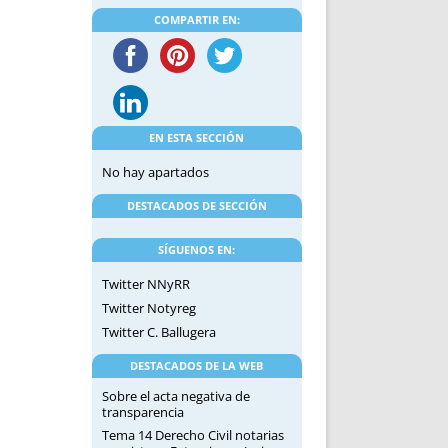
DE INICIO
PREMIO NYR
COMPARTIR EN:
VORITOS
CONVENCIONES ANUALES
A IRPF
NUEVA ETAPA
AS
POLÍTICA DE PRIVACIDAD
IJUELAS
AVISO LEGAL
POTECA
REPORTAR INCIDENCIA
EN ESTA SECCIÓN
PERES
LOGOTIPO
No hay apartados
CES
ENTREVISTAS
DESTACADOS DE SECCIÓN
SONRISA
ENVÍA CORREO
SÍGUENOS EN:
CANALES DE VÍDEO
Twitter NNyRR
Twitter Notyreg
Twitter C. Ballugera
DESTACADOS DE LA WEB
Sobre el acta negativa de
transparencia
Tema 14 Derecho Civil notarias