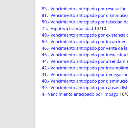
ENRIQUECIDAS
TITULARES 
83.- Vencimiento anticipado por resolución
NO DESESPERES
CAT
81.- Vencimiento anticipado por disminució
A MANO
SUCESIONES 
80.- Vencimiento anticipado por falsedad d
FUTURAS NORMAS
GEORREFE
75.- Hipoteca tranquilidad
13/10
ALQUILE
49.- Vencimiento anticipado por existencia 
TRI
69.- Vencimiento anticipado por incurrir en
LH Y C
46.- Vencimiento anticipado por venta de la
45.- Vencimiento anticipado por inexactitud
¿SABIA
44.- Vencimiento anticipado por arrendamie
FRANCI
42.- Vencimiento anticipado por incumplimi
BÚSQUED
41.- Vencimiento anticipado por denegación
40.- Vencimiento anticipado por disminuci
39.- Vencimiento anticipado por causas dist
4.- Vencimiento anticipado por impago
16/