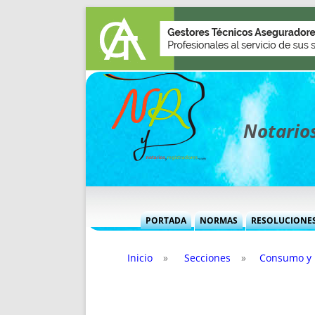
Notarios
PORTADA
NORMAS
RESOLUCIONE
MÁS USADAS (CUADRO)
INFORMES 
Inicio
»
Secciones
»
Consumo y 
INFORMES MENSUALES
VOCES P
MÁS DESTACADAS
VOCES M
TITULARES DESDE 2002
TITULARES