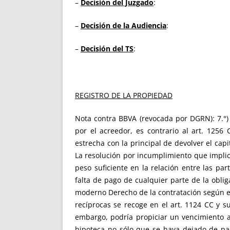
–
Decisión del Juzgado
:
–
Decisión de la Audiencia
:
–
Decisión del TS
:
REGISTRO DE LA PROPIEDAD
Nota contra BBVA (revocada por DGRN): 7.°)
por el acreedor, es contrario al art. 1256
estrecha con la principal de devolver el cap
La resolución por incumplimiento que implic
peso suficiente en la relación entre las pa
falta de pago de cualquier parte de la oblig
moderno Derecho de la contratación según el
recíprocas se recoge en el art. 1124 CC y su
embargo, podría propiciar un vencimiento an
hipoteca no sólo que se haya dejado de pag