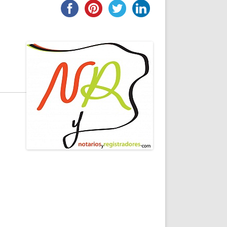
DE INICIO
PREMIO NYR
VORITOS
CONVENCIONES ANUALES
A IRPF
NUEVA ETAPA
AS
POLÍTICA DE PRIVACIDAD
IJUELAS
AVISO LEGAL
POTECA
REPORTAR INCIDENCIA
PERES
LOGOTIPO
CES
ENTREVISTAS
SONRISA
ENVÍA CORREO
CANALES DE VÍDEO