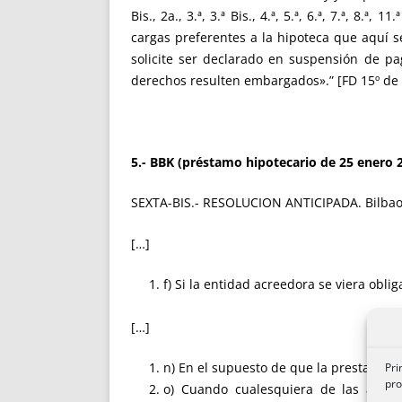
Bis., 2a., 3.ª, 3.ª Bis., 4.ª, 5.ª, 6.ª, 7.ª, 
cargas preferentes a la hipoteca que aquí s
solicite ser declarado en suspensión de pa
derechos resulten embargados».” [FD 15º de
5.- BBK (préstamo hipotecario de 25 enero 
SEXTA-BIS.- RESOLUCION ANTICIPADA. Bilbao B
[…]
f) Si la entidad acreedora se viera obli
[…]
n) En el supuesto de que la prestatari
Pri
pro
o) Cuando cualesquiera de las anteri