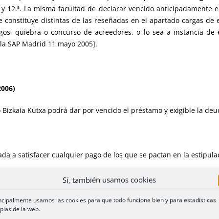
8.ª, 11.ª y 12.ª. La misma facultad de declarar vencido anticipadame
e constituye distintas de las reseñadas en el apartado cargas de e
gos, quiebra o concurso de acreedores, o lo sea a instancia de
 la SAP Madrid 11 mayo 2005].
2006)
izkaia Kutxa podrá dar por vencido el préstamo y exigible la deud
gada a satisfacer cualquier pago de los que se pactan en la estipul
Sí, también usamos cookies
a incumpla cualquier otra obligación, independientemente de esta e
ncipalmente usamos las cookies para que todo funcione bien y para estadísticas
pias de la web.
ores circunstancias comprendidas en los apartados b) a n) am