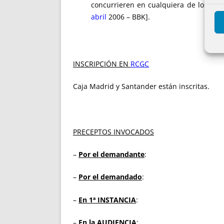
concurrieren en cualquiera de los fia
abril
2006 – BBK].
INSCRIPCIÓN EN
RCGC
Caja Madrid y Santander están inscritas.
PRECEPTOS INVOCADOS
–
Por el demandante
:
–
Por el demandado
:
–
En 1ª INSTANCIA
:
–
En la AUDIENCIA
: