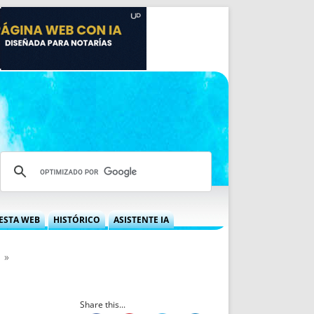
ESTA WEB
HISTÓRICO
ASISTENTE IA
A DGRN
QUÉ OFRECEMOS
»
 NIF
IDEARIO WEB
 LABORAL
QUIÉNES SOMOS
ÁBILES
HISTORIA
Share this...