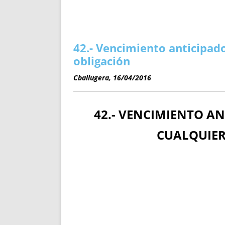
ENRIQUECIDAS
TITULARES 
NO DESESPERES
CAT
A MANO
SUCESIONES 
FUTURAS NORMAS
GEORREFE
42.- Vencimiento anticipad
ALQUILE
obligación
TRI
Cballugera, 16/04/2016
LH Y C
¿SABIA
FRANCI
42.- VENCIMIENTO A
BÚSQUED
CUALQUIER 