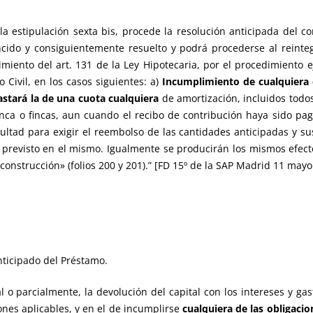
a estipulación sexta bis, procede la resolución anticipada del co
cido y consiguientemente resuelto y podrá procederse al reinteg
iento del art. 131 de la Ley Hipotecaria, por el procedimiento ej
 Civil, en los casos siguientes: a)
Incumplimiento de cualquiera 
astará la de una cuota cualquiera
de amortización, incluidos todo
nca o fincas, aun cuando el recibo de contribución haya sido pa
ultad para exigir el reembolso de las cantidades anticipadas y sus
previsto en el mismo. Igualmente se producirán los mismos efec
construcción» (folios 200 y 201).” [FD 15º de la SAP Madrid 11 mayo
nticipado del Préstamo.
l o parcialmente, la devolución del capital con los intereses y gas
ones aplicables, y en el de incumplirse
cualquiera de las obligacio