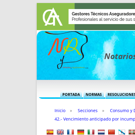
Notarios
PORTADA
NORMAS
RESOLUCIONE
MÁS USADAS (CUADRO)
INFORMES 
Inicio
»
Secciones
»
Consumo y 
INFORMES MENSUALES
VOCES P
42.- Vencimiento anticipado por incump
MÁS DESTACADAS
VOCES M
TITULARES DESDE 2002
TITULARES