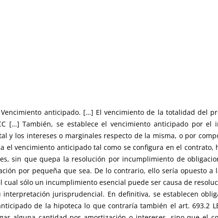
 Vencimiento anticipado. […] El vencimiento de la totalidad del 
 CC […] También, se establece el vencimiento anticipado por el 
ital y los intereses o marginales respecto de la misma, o por com
a el vencimiento anticipado tal como se configura en el contrato, 
rtes, sin que quepa la resolución por incumplimiento de obligac
ación por pequeña que sea. De lo contrario, ello sería opuesto a l
 cual sólo un incumplimiento esencial puede ser causa de resolució
 interpretación jurisprudencial. En definitiva, se establecen obl
ticipado de la hipoteca lo que contraría también el art. 693.2 LE
ar alguna cantidad por amortización o intereses, sino que el con