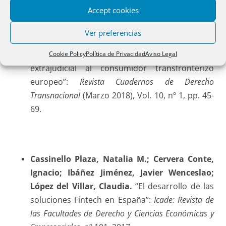
nº 1, 2018.
Accept cookies
Ver preferencias
CARRIZO AGUADO, David.
“Asistencia
Cookie Policy
Política de Privacidad
Aviso Legal
extrajudicial al consumidor transfronterizo
europeo”:
Revista Cuadernos de Derecho
Transnacional
(Marzo 2018), Vol. 10, nº 1, pp. 45-
69.
Cassinello Plaza
, Natalia M.; Cervera Conte,
Ignacio; Ibáñez Jiménez, Javier Wenceslao;
López del Villar, Claudia.
“El desarrollo de las
soluciones Fintech en España”:
Icade: Revista de
las Facultades de Derecho y Ciencias Económicas y