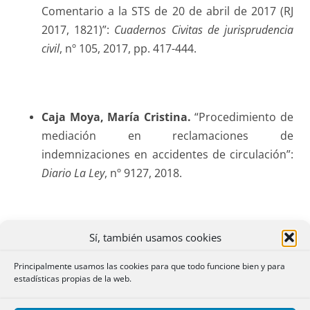
Comentario a la STS de 20 de abril de 2017 (RJ
2017, 1821)”:
Cuadernos Civitas de jurisprudencia
civil
, nº 105, 2017, pp. 417-444.
Caja Moya
, María Cristina.
“Procedimiento de
mediación en reclamaciones de
indemnizaciones en accidentes de circulación”:
Diario La Ley
, nº 9127, 2018.
Sí, también usamos cookies
Campos Acuña
, María Concepción.
“Viejos
mimbres legales para nuevas realidad virtuales
Principalmente usamos las cookies para que todo funcione bien y para
Whatsapp e infracciones en materia de
estadísticas propias de la web.
protección de datos”:
Actualidad administrativa
,