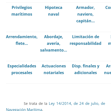
Privilegios
Hipoteca
Armador,
Co
marítimos
naval
naviero,
capitán…
Arrendamiento,
Abordaje,
Limitación de
flete…
avería,
responsabilidad
m
salvamento…
Especialidades
Actuaciones
Disp. finales y
Ar
procesales
notariales
adicionales
nue
Ley 14/2014, de 24 de julio, de
Se trata de la
Navegación Marítima
.