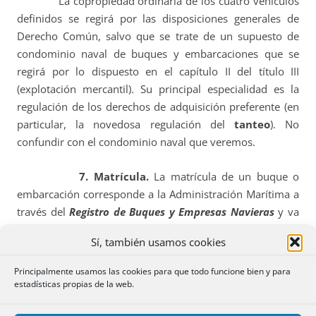
La copropiedad ordinaria de los cuatro vehículos
definidos se regirá por las disposiciones generales de
Derecho Común, salvo que se trate de un supuesto de
condominio naval de buques y embarcaciones que se
regirá por lo dispuesto en el capítulo II del título III
(explotación mercantil). Su principal especialidad es la
regulación de los derechos de adquisición preferente (en
particular, la novedosa regulación del
tanteo
). No
confundir con el condominio naval que veremos.
7. Matrícula.
La matrícula de un buque o
embarcación corresponde a la Administración Marítima a
través del
Registro de Buques y Empresas Navieras
y va
destinada a mantener la identificación y el control
Sí, también usamos cookies
administrativo de los buques y embarcaciones españoles.
Este Registro y el Registro Especial de Buques y Empresas
Principalmente usamos las cookies para que todo funcione bien y para
Navieras se regirán por lo establecido en esta ley y en la
estadísticas propias de la web.
Ley de Puertos del Estado y de la Marina Mercante, así