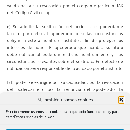
válido hasta su revocación por el otorgante (artículo 186
del Código Civil ruso).
e) Se admite la sustitución del poder si el poderdante
facultó para ello al apoderado, o si las circunstancias
obligan a éste a nombrar sustituto a fin de proteger los
intereses de aquél. El apoderado que nombra sustituto
debe notificar al poderdante dicho nombramiento y las
circunstancias relevantes sobre el sustituto. En defecto de
notificación será responsable de lo actuado por el sustituto
f) El poder se extingue por su caducidad, por la revocación
del poderdante o por la renuncia del apoderado. La
revocación y la renuncia pueden hacerse en cualquier
Sí, también usamos cookies
tiempo, siendo nulos los pactos que limiten estas
facultades. También se extingue por muerte, incapacidad
Principalmente usamos las cookies para que todo funcione bien y para
estadísticas propias de la web.
o ausencia de cualquiera de ellos.