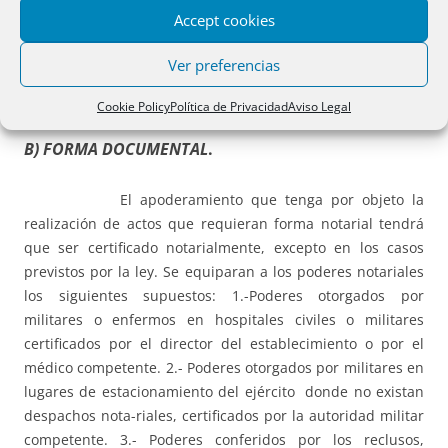
tiempo, siendo nulos los pactos que limiten estas
Accept cookies
facultades. También se extingue por muerte, incapacidad
o ausencia de cualquiera de ellos.
Ver preferencias
Cookie Policy
Política de Privacidad
Aviso Legal
B) FORMA DOCUMENTAL
.
El apoderamiento que tenga por objeto la
realización de actos que requieran forma notarial tendrá
que ser certificado notarialmente, excepto en los casos
previstos por la ley. Se equiparan a los poderes notariales
los siguientes supuestos: 1.-Poderes otorgados por
militares o enfermos en hospitales civiles o militares
certificados por el director del establecimiento o por el
médico competente. 2.- Poderes otorgados por militares en
lugares de estacionamiento del ejército donde no existan
despachos nota-riales, certificados por la autoridad militar
competente. 3.- Poderes conferidos por los reclusos,