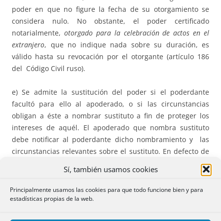
poder en que no figure la fecha de su otorgamiento se
considera nulo. No obstante, el poder certificado
notarialmente,
otorgado para la celebración de actos en el
extranjero
, que no indique nada sobre su duración, es
válido hasta su revocación por el otorgante (artículo 186
del Código Civil ruso).
e) Se admite la sustitución del poder si el poderdante
facultó para ello al apoderado, o si las circunstancias
obligan a éste a nombrar sustituto a fin de proteger los
intereses de aquél. El apoderado que nombra sustituto
debe notificar al poderdante dicho nombramiento y las
circunstancias relevantes sobre el sustituto. En defecto de
notificación será responsable de lo actuado por el sustituto
Sí, también usamos cookies
f) El poder se extingue por su caducidad, por la revocación
Principalmente usamos las cookies para que todo funcione bien y para
del poderdante o por la renuncia del apoderado. La
estadísticas propias de la web.
revocación y la renuncia pueden hacerse en cualquier