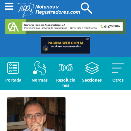
Portada
Normas
Resolucio
Secciones
Otros
nes