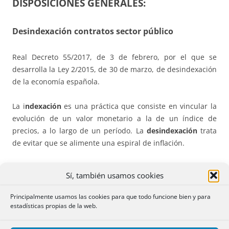
DISPOSICIONES GENERALES:
Desindexación contratos sector público
Real Decreto 55/2017, de 3 de febrero, por el que se
desarrolla la Ley 2/2015, de 30 de marzo, de desindexación
de la economía española.
La i
ndexación
es una práctica que consiste en vincular la
evolución de un valor monetario a la de un índice de
precios, a lo largo de un período. La
desindexación
trata
de evitar que se alimente una espiral de inflación.
Este real decreto tiene por
objeto
desarrollar la Ley 2/2015,
Sí, también usamos cookies
de 30 de marzo, de desindexación de la economía
española (
ver resumen
), así como el
artículo 89
del texto
Principalmente usamos las cookies para que todo funcione bien y para
refundido de la Ley de
Contratos del Sector
estadísticas propias de la web.
Público
(revisión de precios de los contratos del sector
público). Actúa tanto cuando tal intervención del sector