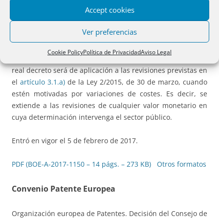
Accept cookies
público tenga su origen en un contrato como en una
norma, y siempre que la revisión esté motivada
Ver preferencias
por
variaciones de costes
.
Cookie Policy
Política de Privacidad
Aviso Legal
En cuanto a su
ámbito de aplicación
, lo dispuesto en este
real decreto será de aplicación a las revisiones previstas en
el
artículo 3.1.a)
de la Ley 2/2015, de 30 de marzo, cuando
estén motivadas por variaciones de costes. Es decir, se
extiende a las revisiones de cualquier valor monetario en
cuya determinación intervenga el sector público.
Entró en vigor el 5 de febrero de 2017.
PDF (BOE-A-2017-1150 – 14 págs. – 273 KB)
Otros formatos
Convenio Patente Europea
Organización europea de Patentes. Decisión del Consejo de