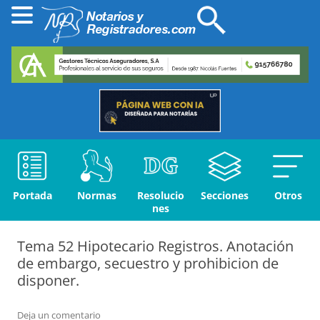
Portada
Normas
Resolucio
Secciones
Otros
nes
Tema 52 Hipotecario Registros. Anotación
de embargo, secuestro y prohibicion de
disponer.
Deja un comentario