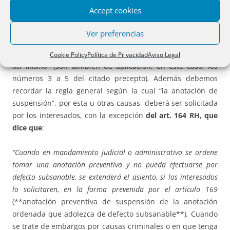
Accept cookies
3) Si la finca no está inmatriculada,
el art. 140.2º RH
dispone que:
2.º” Si la propiedad de los bienes embargados
Ver preferencias
no constare inscrita, se suspenderá la anotación del embargo, y
en su lugar se tomará anotación preventiva de la suspensión
Cookie Policy
Política de Privacidad
Aviso Legal
del mismo”
(son también de aplicación, en este caso, los
números 3 a 5 del citado precepto)
.
Además debemos
recordar la regla general según la cual “la anotación de
suspensión”, por esta u otras causas, deberá ser solicitada
por los interesados, con la excepción
del art. 164 RH, que
dice que
:
“Cuando en mandamiento judicial o administrativo se ordene
tomar una anotación preventiva y no pueda efectuarse por
defecto subsanable, se extenderá el asiento, si los interesados
lo solicitaren, en la forma prevenida por el artículo 169
(**anotación preventiva de suspensión de la anotación
ordenada que adolezca de defecto subsanable**)
.
Cuando
se trate de embargos por causas criminales o en que tenga