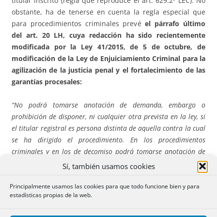
titular inscrito (regla que reproduce el art. 629.2º LEC). No
obstante, ha de tenerse en cuenta la regla especial que
para procedimientos criminales prevé
el párrafo último
del art. 20 LH, cuya redacción ha sido recientemente
modificada por la Ley 41/2015, de 5 de octubre, de
modificación de la Ley de Enjuiciamiento Criminal para la
agilización de la justicia penal y el fortalecimiento de las
garantías procesales:
“No podrá tomarse anotación de demanda, embargo o
prohibición de disponer, ni cualquier otra prevista en la ley, si
el titular registral es persona distinta de aquella contra la cual
se ha dirigido el procedimiento. En los procedimientos
criminales y en los de decomiso podrá tomarse anotación de
embargo preventivo o de prohibición de disponer de los bienes,
Sí, también usamos cookies
como medida cautelar, cuando a juicio del juez o tribunal
existan indicios racionales de que el verdadero titular de los
Principalmente usamos las cookies para que todo funcione bien y para
estadísticas propias de la web.
mismos es el encausado, haciéndolo constar así en el
mandamiento. “