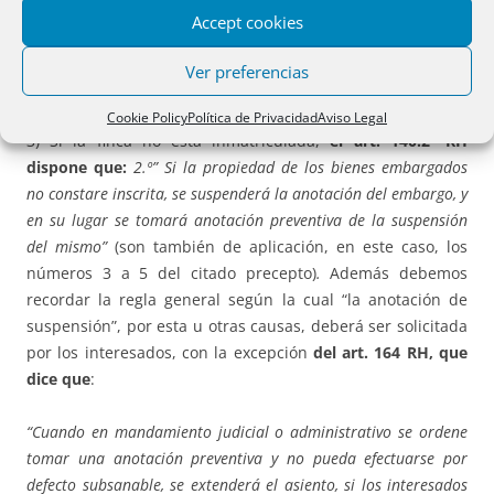
como medida cautelar, cuando a juicio del juez o tribunal
Accept cookies
existan indicios racionales de que el verdadero titular de los
mismos es el encausado, haciéndolo constar así en el
Ver preferencias
mandamiento. “
Cookie Policy
Política de Privacidad
Aviso Legal
3) Si la finca no está inmatriculada,
el art. 140.2º RH
dispone que:
2.º” Si la propiedad de los bienes embargados
no constare inscrita, se suspenderá la anotación del embargo, y
en su lugar se tomará anotación preventiva de la suspensión
del mismo”
(son también de aplicación, en este caso, los
números 3 a 5 del citado precepto)
.
Además debemos
recordar la regla general según la cual “la anotación de
suspensión”, por esta u otras causas, deberá ser solicitada
por los interesados, con la excepción
del art. 164 RH, que
dice que
:
“Cuando en mandamiento judicial o administrativo se ordene
tomar una anotación preventiva y no pueda efectuarse por
defecto subsanable, se extenderá el asiento, si los interesados