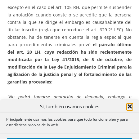
excepto en el caso del art. 105 RH, que permite suspender
la anotación cuando conste o se acredite que la persona
contra la que se dirige el embargo es causahabiente del
titular inscrito (regla que reproduce el art. 629.2º LEC). No
obstante, ha de tenerse en cuenta la regla especial que
para procedimientos criminales prevé
el párrafo último
del art. 20 LH, cuya redacción ha sido recientemente
modificada por la Ley 41/2015, de 5 de octubre, de
modificación de la Ley de Enjuiciamiento Criminal para la
agilización de la justicia penal y el fortalecimiento de las
garantías procesales:
“No podrá tomarse anotación de demanda, embargo o
prohibición de disponer, ni cualquier otra prevista en la ley, si
Sí, también usamos cookies
el titular registral es persona distinta de aquella contra la cual
se ha dirigido el procedimiento. En los procedimientos
Principalmente usamos las cookies para que todo funcione bien y para
estadísticas propias de la web.
criminales y en los de decomiso podrá tomarse anotación de
embargo preventivo o de prohibición de disponer de los bienes,