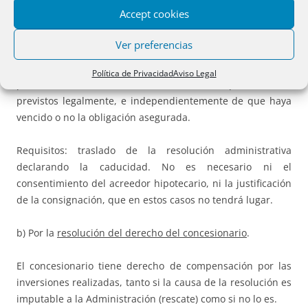
No obstante, este precepto no permite una aplicación
Accept cookies
automática. En esta materia, es preciso distinguir varias
causas de extinción:
Ver preferencias
a) Caducidad de la concesión por
transcurso del plazo
Política de Privacidad
Aviso Legal
previsto en su título constitutivo, con los topes máximos
previstos legalmente, e independientemente de que haya
vencido o no la obligación asegurada.
Requisitos: traslado de la resolución administrativa
declarando la caducidad. No es necesario ni el
consentimiento del acreedor hipotecario, ni la justificación
de la consignación, que en estos casos no tendrá lugar.
b) Por la
resolución del derecho del concesionario
.
El concesionario tiene derecho de compensación por las
inversiones realizadas, tanto si la causa de la resolución es
imputable a la Administración (rescate) como si no lo es.