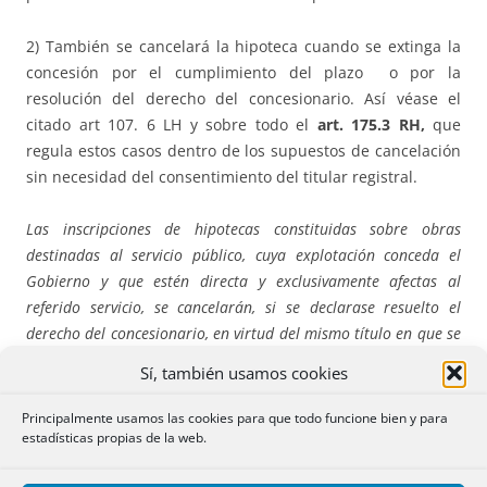
2) También se cancelará la hipoteca cuando se extinga la
concesión por el cumplimiento del plazo o por la
resolución del derecho del concesionario. Así véase el
citado art 107. 6 LH y sobre todo el
art. 175.3 RH,
que
regula estos casos dentro de los supuestos de cancelación
sin necesidad del consentimiento del titular registral.
Las inscripciones de hipotecas constituidas sobre obras
destinadas al servicio público, cuya explotación conceda el
Gobierno y que estén directa y exclusivamente afectas al
referido servicio, se cancelarán, si se declarase resuelto el
derecho del concesionario, en virtud del mismo título en que se
haga constar esa extinción y del documento que acredite
Sí, también usamos cookies
haberse consignado en debida forma, para atender al pago de
los créditos hipotecarios inscritos, el importe de la
Principalmente usamos las cookies para que todo funcione bien y para
indemnización que en su caso deba percibir el concesionario
.
estadísticas propias de la web.