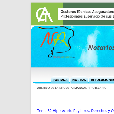
Notarios
PORTADA
NORMAS
RESOLUCIONE
MÁS USADAS (CUADRO)
INFORMES 
ARCHIVO DE LA ETIQUETA:
MANUAL HIPOTECARIO
INFORMES MENSUALES
VOCES P
MÁS DESTACADAS
VOCES M
TITULARES DESDE 2002
TITULARES
Tema 82 Hipotecario Registros. Derechos y O