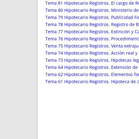
ENRIQUECIDAS
TITULARES 
Tema 81 Hipotecario Registros. El cargo de R
NO DESESPERES
CAT
Tema 80 Hipotecario Registros. Ministerio de
Tema 79 Hipotecario Registros. Publicidad F
A MANO
SUCESIONES 
Tema 78 Hipotecario Registros. Registro de 
FUTURAS NORMAS
GEORREFE
Tema 77 Hipotecario Registros. Extinción y 
ALQUILE
Tema 76 Hipotecario Registros. Procedimient
TRI
Tema 75 Hipotecario Registros. Venta extraju
LH Y C
Tema 74 Hipotecario Registros. Acción real y
¿SABIA
Tema 73 Hipotecario Registros. Hipotecas leg
Tema 64 Hipotecario Registros. Extensión de 
FRANCI
Tema 62 Hipotecario Registros. Elementos for
BÚSQUED
Tema 61 Hipotecario Registros. Hipoteca de