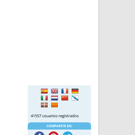
DE INICIO
PREMIO NYR
VORITOS
CONVENCIONES ANUALES
A IRPF
NUEVA ETAPA
AS
POLÍTICA DE PRIVACIDAD
IJUELAS
AVISO LEGAL
POTECA
REPORTAR INCIDENCIA
PERES
LOGOTIPO
CES
ENTREVISTAS
SONRISA
ENVÍA CORREO
CANALES DE VÍDEO
41557 usuarios registrados
COMPARTIR EN: