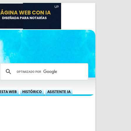
ESTA WEB
HISTÓRICO
ASISTENTE IA
A DGRN
QUÉ OFRECEMOS
 NIF
IDEARIO WEB
 LABORAL
QUIÉNES SOMOS
ÁBILES
HISTORIA