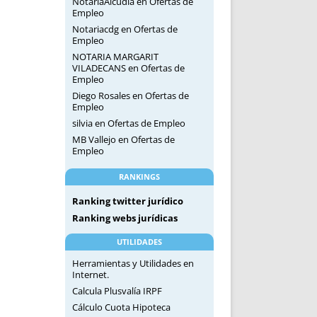
NotariaAlcudia
en
Ofertas de
Empleo
Notariacdg
en
Ofertas de
Empleo
NOTARIA MARGARIT
VILADECANS
en
Ofertas de
Empleo
Diego Rosales
en
Ofertas de
Empleo
silvia
en
Ofertas de Empleo
MB Vallejo
en
Ofertas de
Empleo
RANKINGS
Ranking twitter jurídico
Ranking webs jurídicas
UTILIDADES
Herramientas y Utilidades en
Internet.
Calcula Plusvalía IRPF
Cálculo Cuota Hipoteca