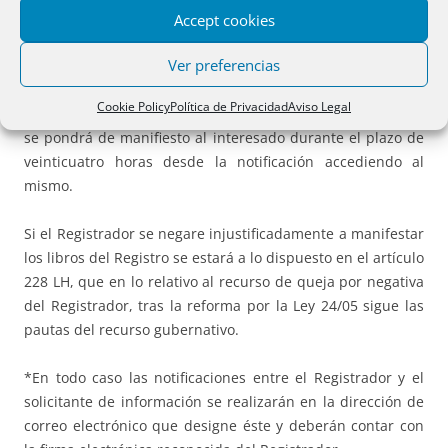
Accept cookies
En el caso de ser positiva, incorporará el código individual
Ver preferencias
que permitirá el acceso a la página que reproduzca el
contenido registral relativo a la finca solicitada. Este
Cookie Policy
Política de Privacidad
Aviso Legal
contenido registral, que se limitará a los asientos vigentes,
se pondrá de manifiesto al interesado durante el plazo de
veinticuatro horas desde la notificación accediendo al
mismo.
Si el Registrador se negare injustificadamente a manifestar
los libros del Registro se estará a lo dispuesto en el artículo
228 LH, que en lo relativo al recurso de queja por negativa
del Registrador, tras la reforma por la Ley 24/05 sigue las
pautas del recurso gubernativo.
*En todo caso las notificaciones entre el Registrador y el
solicitante de información se realizarán en la dirección de
correo electrónico que designe éste y deberán contar con