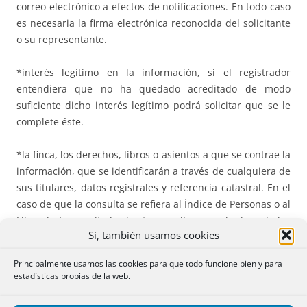
correo electrónico a efectos de notificaciones. En todo caso
es necesaria la firma electrónica reconocida del solicitante
o su representante.
*interés legítimo en la información, si el registrador
entendiera que no ha quedado acreditado de modo
suficiente dicho interés legítimo podrá solicitar que se le
complete éste.
*la finca, los derechos, libros o asientos a que se contrae la
información, que se identificarán a través de cualquiera de
sus titulares, datos registrales y referencia catastral. En el
caso de que la consulta se refiera al Índice de Personas o al
Libro de Incapacitados basta con citar a cualquiera de los
Sí, también usamos cookies
titulares de las fincas o derechos.
Principalmente usamos las cookies para que todo funcione bien y para
*El Registrador debe notificar al solicitante en el plazo
estadísticas propias de la web.
máximo de veinticuatro horas si autoriza o deniega el
acceso, en este último caso de forma motivada.