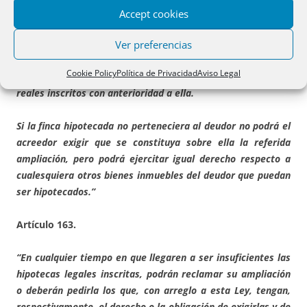
no estuvieren garantizados conforme al
artículo anterior
el
Accept cookies
acreedor podrá exigir del deudor ampliación de la hipoteca
sobre los mismos bienes hipotecados.
Ver preferencias
Cookie Policy
Política de Privacidad
Aviso Legal
Esta ampliación no perjudicará en ningún caso los derechos
reales inscritos con anterioridad a ella.
Si la finca hipotecada no perteneciera al deudor no podrá el
acreedor exigir que se constituya sobre ella la referida
ampliación, pero podrá ejercitar igual derecho respecto a
cualesquiera otros bienes inmuebles del deudor que puedan
ser hipotecados.”
Artículo 163.
“En cualquier tiempo en que llegaren a ser insuficientes las
hipotecas legales inscritas, podrán reclamar su ampliación
o deberán pedirla los que, con arreglo a esta Ley, tengan,
respectivamente, el derecho o la obligación de exigirlas y de