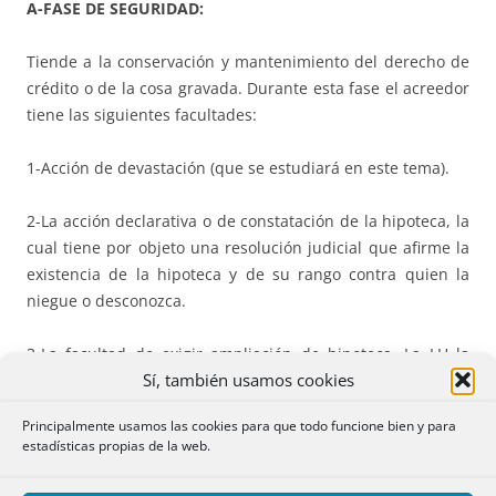
A-FASE DE SEGURIDAD:
Tiende a la conservación y mantenimiento del derecho de
crédito o de la cosa gravada. Durante esta fase el acreedor
tiene las siguientes facultades:
1-Acción de devastación (que se estudiará en este tema).
2-La acción declarativa o de constatación de la hipoteca, la
cual tiene por objeto una resolución judicial que afirme la
existencia de la hipoteca y de su rango contra quien la
niegue o desconozca.
3-La facultad de exigir ampliación de hipoteca. La LH la
Sí, también usamos cookies
prevé en 2 supuestos:
Principalmente usamos las cookies para que todo funcione bien y para
Artículo 115.
estadísticas propias de la web.
“Para asegurar los intereses vencidos y no satisfechos que