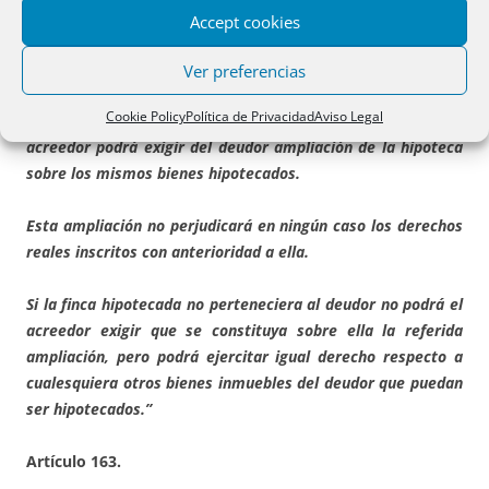
Accept cookies
Artículo 115.
Ver preferencias
“Para asegurar los intereses vencidos y no satisfechos que
Cookie Policy
Política de Privacidad
Aviso Legal
no estuvieren garantizados conforme al
artículo anterior
el
acreedor podrá exigir del deudor ampliación de la hipoteca
sobre los mismos bienes hipotecados.
Esta ampliación no perjudicará en ningún caso los derechos
reales inscritos con anterioridad a ella.
Si la finca hipotecada no perteneciera al deudor no podrá el
acreedor exigir que se constituya sobre ella la referida
ampliación, pero podrá ejercitar igual derecho respecto a
cualesquiera otros bienes inmuebles del deudor que puedan
ser hipotecados.”
Artículo 163.