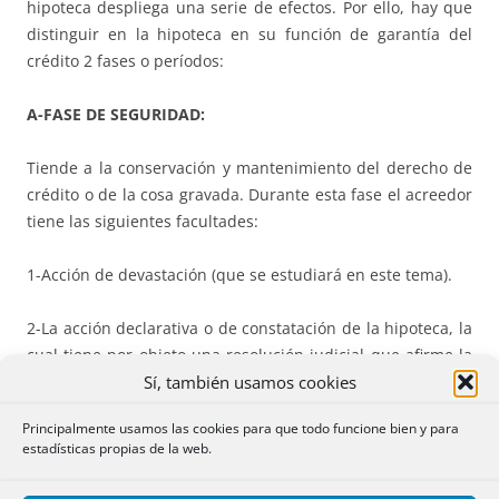
hipoteca despliega una serie de efectos. Por ello, hay que
distinguir en la hipoteca en su función de garantía del
crédito 2 fases o períodos:
A-FASE DE SEGURIDAD:
Tiende a la conservación y mantenimiento del derecho de
crédito o de la cosa gravada. Durante esta fase el acreedor
tiene las siguientes facultades:
1-Acción de devastación (que se estudiará en este tema).
2-La acción declarativa o de constatación de la hipoteca, la
cual tiene por objeto una resolución judicial que afirme la
Sí, también usamos cookies
existencia de la hipoteca y de su rango contra quien la
niegue o desconozca.
Principalmente usamos las cookies para que todo funcione bien y para
estadísticas propias de la web.
3-La facultad de exigir ampliación de hipoteca. La LH la
prevé en 2 supuestos: