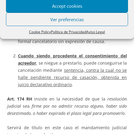
Accept cookies
El consentimiento ha de ser siempre causal, es decir,
Ver preferencias
que debe expresarse en la escritura la causa de la
cancelación, pues, como se ha señalado, no es
Cookie Policy
Política de Privacidad
Aviso Legal
admisible en nuestro sistema el consentimiento
formal cancelatorio sin expresión de causa.
Cuando siendo procedente el consentimiento del
acreedor
, se niegue a prestarlo, puede conseguirse la
cancelación mediante
sentencia, contra la cual no se
halle pendiente recurso de casación, obtenida en
juicio declarativo ordinario
.
Art. 174 RH
insiste en la necesidad de que la
resolución
judicial
sea
firme por no admitir recurso alguno, haber sido
desestimado, o haber expirado el plazo legal para promoverlo
.
Servirá de título en este caso el mandamiento judicial