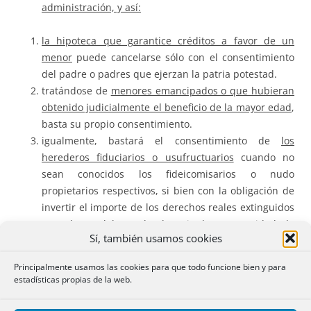
administración, y así:
la hipoteca que garantice créditos a favor de un
menor
puede cancelarse sólo con el consentimiento
del padre o padres que ejerzan la patria potestad.
tratándose de
menores emancipados o que hubieran
obtenido judicialmente el beneficio de la mayor edad
,
basta su propio consentimiento.
igualmente, bastará el consentimiento de
los
herederos fiduciarios o usufructuarios
cuando no
sean conocidos los fideicomisarios o nudo
propietarios respectivos, si bien con la obligación de
invertir el importe de los derechos reales extinguidos
en valores del Estado depositados en entidad de
Sí, también usamos cookies
crédito o caja oficial a favor de quienes puedan tener
derecho a tal importe.
Principalmente usamos las cookies para que todo funcione bien y para
para las hipotecas inscritas a favor de la
sociedad
estadísticas propias de la web.
conyugal
en garantía de créditos a favor de un
cónyuge, basta el consentimiento de éste.