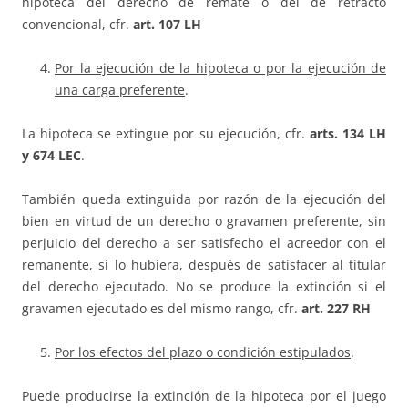
hipoteca del derecho de remate o del de retracto
convencional, cfr.
art. 107 LH
Por la ejecución de la hipoteca o por la ejecución de
una carga preferente
.
La hipoteca se extingue por su ejecución, cfr.
arts. 134 LH
y 674 LEC
.
También queda extinguida por razón de la ejecución del
bien en virtud de un derecho o gravamen preferente, sin
perjuicio del derecho a ser satisfecho el acreedor con el
remanente, si lo hubiera, después de satisfacer al titular
del derecho ejecutado. No se produce la extinción si el
gravamen ejecutado es del mismo rango, cfr.
art. 227 RH
Por los efectos del plazo o condición estipulados
.
Puede producirse la extinción de la hipoteca por el juego