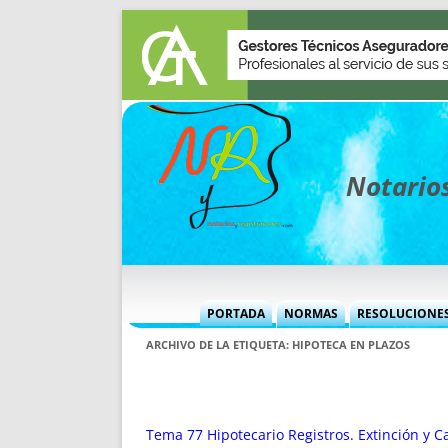
Notarios
PORTADA
NORMAS
RESOLUCIONE
MÁS USADAS (CUADRO)
INFORMES 
ARCHIVO DE LA ETIQUETA:
HIPOTECA EN PLAZOS
INFORMES MENSUALES
VOCES P
MÁS DESTACADAS
VOCES M
TITULARES DESDE 2002
TITULARES
Tema 77 Hipotecario Registros. Extinción y 