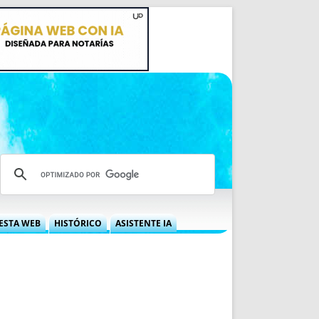
ESTA WEB
HISTÓRICO
ASISTENTE IA
A DGRN
QUÉ OFRECEMOS
 NIF
IDEARIO WEB
 LABORAL
QUIÉNES SOMOS
ÁBILES
HISTORIA