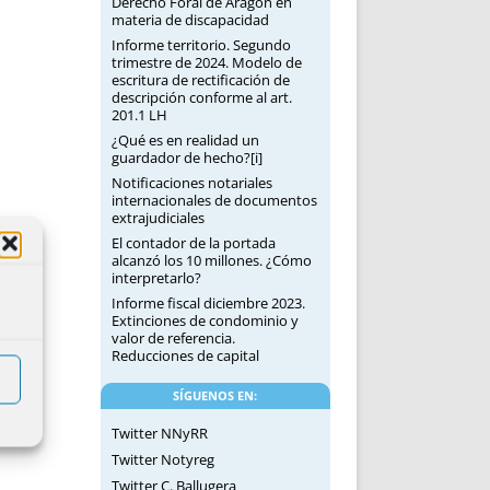
Derecho Foral de Aragón en
materia de discapacidad
Informe territorio. Segundo
trimestre de 2024. Modelo de
escritura de rectificación de
descripción conforme al art.
201.1 LH
¿Qué es en realidad un
guardador de hecho?[i]
Notificaciones notariales
internacionales de documentos
extrajudiciales
El contador de la portada
alcanzó los 10 millones. ¿Cómo
interpretarlo?
Informe fiscal diciembre 2023.
Extinciones de condominio y
valor de referencia.
Reducciones de capital
SÍGUENOS EN:
Twitter NNyRR
Twitter Notyreg
Twitter C. Ballugera