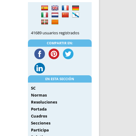
DE INICIO
PREMIO NYR
VORITOS
CONVENCIONES ANUALES
A IRPF
NUEVA ETAPA
AS
POLÍTICA DE PRIVACIDAD
41689 usuarios registrados
IJUELAS
AVISO LEGAL
POTECA
REPORTAR INCIDENCIA
COMPARTIR EN:
PERES
LOGOTIPO
CES
ENTREVISTAS
SONRISA
ENVÍA CORREO
EN ESTA SECCIÓN
CANALES DE VÍDEO
SC
Normas
Resoluciones
Portada
Cuadros
Secciones
Participa