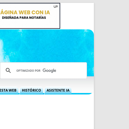
ESTA WEB
HISTÓRICO
ASISTENTE IA
A DGRN
QUÉ OFRECEMOS
 NIF
IDEARIO WEB
 LABORAL
QUIÉNES SOMOS
ÁBILES
HISTORIA