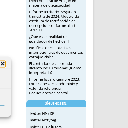
Derecho Foral de Aragón en
materia de discapacidad
Informe territorio. Segundo
trimestre de 2024. Modelo de
escritura de rectificación de
descripción conforme al art.
201.1 LH
¿Qué es en realidad un
guardador de hecho?[i]
Notificaciones notariales
internacionales de documentos
extrajudiciales
El contador de la portada
alcanzó los 10 millones. ¿Cómo
interpretarlo?
Informe fiscal diciembre 2023.
Extinciones de condominio y
valor de referencia.
Reducciones de capital
SÍGUENOS EN:
Twitter NNyRR
Twitter Notyreg
Twitter C. Ballugera