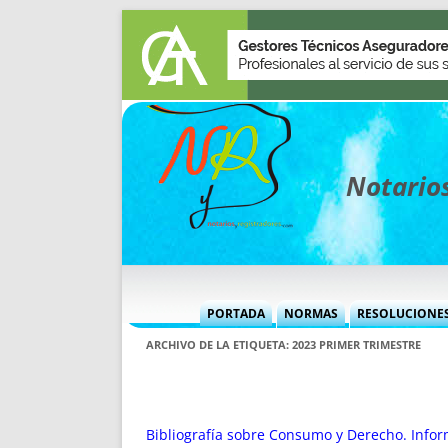
Notarios
PORTADA
NORMAS
RESOLUCIONE
MÁS USADAS (CUADRO)
INFORMES 
ARCHIVO DE LA ETIQUETA:
2023 PRIMER TRIMESTRE
INFORMES MENSUALES
VOCES P
MÁS DESTACADAS
VOCES M
TITULARES DESDE 2002
TITULARES
Bibliografía sobre Consumo y Derecho. Infor