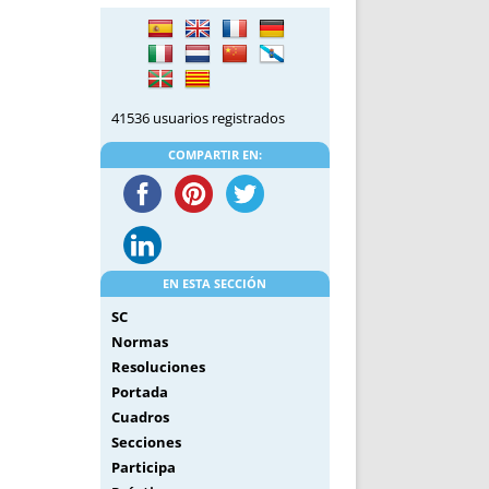
DE INICIO
PREMIO NYR
VORITOS
CONVENCIONES ANUALES
A IRPF
NUEVA ETAPA
AS
POLÍTICA DE PRIVACIDAD
41536 usuarios registrados
IJUELAS
AVISO LEGAL
POTECA
REPORTAR INCIDENCIA
COMPARTIR EN:
PERES
LOGOTIPO
CES
ENTREVISTAS
SONRISA
ENVÍA CORREO
EN ESTA SECCIÓN
CANALES DE VÍDEO
SC
Normas
Resoluciones
Portada
Cuadros
Secciones
Participa