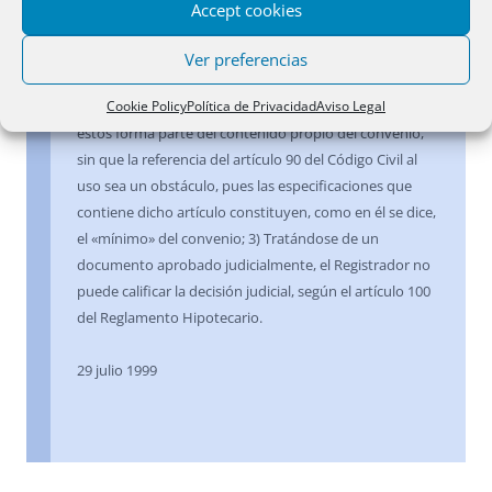
sobre aspectos de la vida familiar que necesariamente
Accept cookies
deben abordarse, producen plenos efectos una vez
aprobadas judicialmente; 2) Una de esas previsiones es,
Ver preferencias
precisamente, el destino de la vivienda familiar y el
Cookie Policy
Política de Privacidad
Aviso Legal
interés de los hijos, por lo que la cesión de la vivienda a
éstos forma parte del contenido propio del convenio,
sin que la referencia del artículo 90 del Código Civil al
uso sea un obstáculo, pues las especificaciones que
contiene dicho artículo constituyen, como en él se dice,
el «mínimo» del convenio; 3) Tratándose de un
documento aprobado judicialmente, el Registrador no
puede calificar la decisión judicial, según el artículo 100
del Reglamento Hipotecario.
29 julio 1999