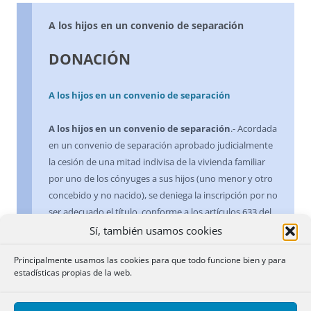
A los hijos en un convenio de separación
DONACIÓN
A los hijos en un convenio de separación
A los hijos en un convenio de separación
.- Acordada
en un convenio de separación aprobado judicialmente
la cesión de una mitad indivisa de la vivienda familiar
por uno de los cónyuges a sus hijos (uno menor y otro
concebido y no nacido), se deniega la inscripción por no
ser adecuado el título, conforme a los artículos 633 del
Código Civil y 3 de la Ley Hipotecaria. La Dirección
Sí, también usamos cookies
revoca la calificación porque no se trata de una simple
Principalmente usamos las cookies para que todo funcione bien y para
donación de inmueble, en el que sería requisito esencial
estadísticas propias de la web.
la escritura, toda vez que: 1) Las previsiones acordadas
en un convenio de separación o divorcio, por incidir