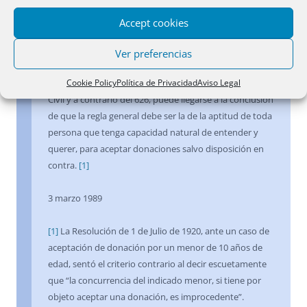
debajo de los 18 años de edad, sólo en los casos
previstos en el ordenamiento. Teniendo en cuenta que
Accept cookies
la donación procura al donatario una ventaja
patrimonial sin contraprestación -lo que debe influir en
Ver preferencias
el grado de madurez necesario para aceptar-, mediante
Cookie Policy
Política de Privacidad
Aviso Legal
una interpretación literal del artículo 625 del Código
Civil y a contrario del 626, puede llegarse a la conclusión
de que la regla general debe ser la de la aptitud de toda
persona que tenga capacidad natural de entender y
querer, para aceptar donaciones salvo disposición en
contra.
[1]
3 marzo 1989
[1]
La Resolución de 1 de Julio de 1920, ante un caso de
aceptación de donación por un menor de 10 años de
edad, sentó el criterio contrario al decir escuetamente
que “la concurrencia del indicado menor, si tiene por
objeto aceptar una donación, es improcedente”.