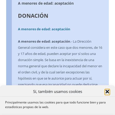
A menores de edad: aceptación
DONACIÓN
A menores de edad: aceptación
A menores de edad: aceptación
.- La Dirección
General considera en este caso que dos menores, de 16
y 17 años de edad, pueden aceptar por sí solos una
donación simple. Se basa en la inexistencia de una
norma general que declare la incapacidad del menor en
el orden civil, y de la cual serían excepciones las
hipótesis en que se le autorice para actuar por sí,
precisando que esa incapacidad no puede deducirse
del artículo 322 del Código Civil -que establece el límite
Sí, también usamos cookies
de edad a partir del cual se es capaz para todos los
Principalmente usamos las cookies para que todo funcione bien y para
actos civiles- ni del principio de representación legal de
estadísticas propias de la web.
los menores o emancipados, que debe funcionar, por