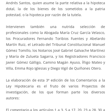
Andrés Santos, quien asume la parte relativa a la hipoteca
dotal, la de los bienes de los sometidos a la patria
potestad, o la hipoteca por razón de la tutela.
Intervienen también una nutrida selección de
profesionales como la Abogada María Cruz García Velasco,
los Procuradores Fernando Toribios Fuentes y Abelardo
Martín Ruiz, el Letrado del Tribunal Constitucional Manuel
Gómez Tomillo, los Notarios José Gabriel Galvache Martínez
y María de Zulueta Sagarra, y los Registradores Francisco
Javier Gómez Gálligo, Camino Magán Ayuso, Íñigo Mateo y
Villa, Emma Rojo Iglesias y Diego Vigil de Quiñones Otero.
La elaboración de esta 3ª edición de los Comentarios a la
Ley Hipotecaria es el fruto de varios Proyectos de
investigación, de los que forman parte los diversos
autores:
El comentario a los artículos 1 a 3, 5 a 17, 20, 23 a 28, 30 a