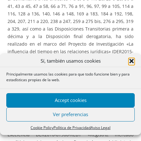
41, 43 a 45, 47 a 58, 66 a 71, 76 a 91, 96, 97, 99 a 105, 114 a
116, 128 a 136, 140, 146 a 148, 169 a 183, 184 a 192, 198,
204, 207, 211 a 220, 238 a 247, 259 a 275 bis, 276 a 295, 319
a 329, así como a las Disposiciones Transitorias primera a
décima y a la Disposición final derogatoria, ha sido
realizado en el marco del Proyecto de Investigación «La
influencia del tiempo en las relaciones jurídicas» (DER2015-
69718-R), financiado por el Ministerio de Economía y
Sí, también usamos cookies
Competitividad, cuyos investigadores principales son los
Profesores. Dres. D. Andrés Domínguez Luelmo y D. Jacobo
Principalmente usamos las cookies para que todo funcione bien y para
estadísticas propias de la web.
Mateo Sanz.
El comentario a los artículos 5 a 17, 20, 23 a 28, 30 a 41, 43
Accept cookies
a 45, 47 a 58, 66 a 71, 76 a 91, 96, 97, 99 a 105, 114 a 116,
128 a 136, 140, 146 a 148, 169 a 183, 184 a 192, 198, 204,
Ver preferencias
207, 211 a 220, 238 a 247, 259 a 275 bis, 276 a 295, y 319 a
328, ha sido realizado en el marco del Proyecto Redes de
Cookie Policy
Política de Privacidad
Aviso Legal
Excelencia DER2016-81966-REDT «Registro, mercado