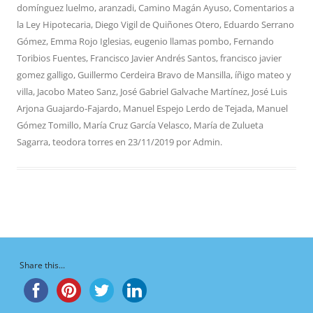
domínguez luelmo
,
aranzadi
,
Camino Magán Ayuso
,
Comentarios a
la Ley Hipotecaria
,
Diego Vigil de Quiñones Otero
,
Eduardo Serrano
Gómez
,
Emma Rojo Iglesias
,
eugenio llamas pombo
,
Fernando
Toribios Fuentes
,
Francisco Javier Andrés Santos
,
francisco javier
gomez galligo
,
Guillermo Cerdeira Bravo de Mansilla
,
íñigo mateo y
villa
,
Jacobo Mateo Sanz
,
José Gabriel Galvache Martínez
,
José Luis
Arjona Guajardo-Fajardo
,
Manuel Espejo Lerdo de Tejada
,
Manuel
Gómez Tomillo
,
María Cruz García Velasco
,
María de Zulueta
Sagarra
,
teodora torres
en
23/11/2019
por
Admin
.
Share this...