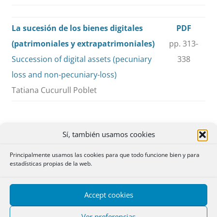
La sucesión de los bienes digitales
PDF
(patrimoniales y extrapatrimoniales)
pp. 313-
Succession of digital assets (pecuniary
338
loss and non-pecuniary-loss)
Tatiana Cucurull Poblet
Sí, también usamos cookies
Cuestiones
Principalmente usamos las cookies para que todo funcione bien y para
estadísticas propias de la web.
Valoración del legado de cosa
PDF
determinada
pp. 339-
Accept cookies
Camino Sanciñena Asurmendi
343
Ver preferencias