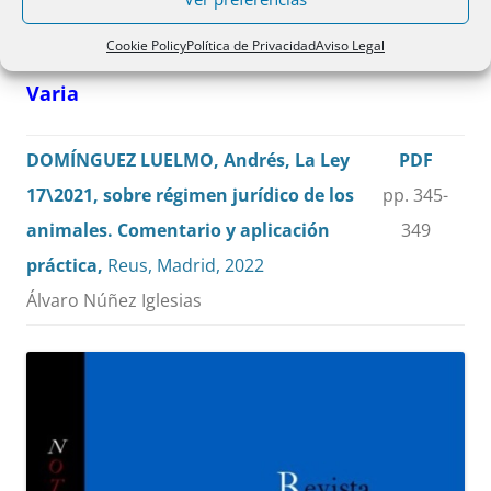
Cookie Policy
Política de Privacidad
Aviso Legal
Varia
DOMÍNGUEZ LUELMO, Andrés, La Ley
PDF
17\2021, sobre régimen jurídico de los
pp. 345-
animales. Comentario y aplicación
349
práctica,
Reus, Madrid, 2022
Álvaro Núñez Iglesias