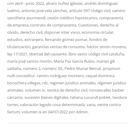
con
abril - junio 2022
,
alvaro nuñez iglesias
,
andrés domínguez
luelmo
,
antonio josé vela sánchez
,
artículo 597 código civil
,
camino
sanciñena asurmendi
,
cesión créditos hipotecarios
,
compraventa
de empresa
,
contrato de compraventa
,
Cuestiones
,
derecho al
olvido
,
derecho civil
,
disponer inter vivos
,
economia circular
,
estudios
,
extranjero
,
fernando gómez pomar
,
fondos de
titularización
,
garantías ventas de consumo
,
héctor simón moreno
,
ley 17/2021
,
libertad del causante
,
libro sexto código civil cataluña
,
maría josé santos morón
,
María Paz García Rubio
,
marian gili
saldaña
,
número 2
,
número 35;
,
Pedro Munar Bernat
,
proprium
nulli conceditur
,
ramón rodríguez montero
,
raquel dominica
bonachera villegas
,
rdc
,
regimen juridico animales
,
régimen jurídico
animales. volumen ix
,
revista de derecho civil
,
roncesvalles barber
cárcamo
,
sucesión bienes digitales
,
tatiana cucurull poblet
,
teodora
torres
,
valoración legado cosa determinada
,
varia
,
venire contra
factum
,
volumen ix
en
04/07/2022
por
Admin
.