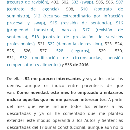
(recurso de revisión)
, 492, 502,
503 (swap)
, 505, 506,
507
(contrato de agencia)
, 508,
510 (contrato de
suministro)
,
512 (recurso extraordinario por infracción
procesal y swap)
,
515 (revisión de sentencia)
,
516
(propiedad industrial, marcas)
,
517 (revisión de
sentencia)
,
518 (contrato de prestación de servicios
profesionales)
, 521,
522 (demanda de revisión)
, 523, 524,
525, 526, 527,
528 (seguros)
, 529, 530,
531,
532 (modificación de circunstancias, pensión
compensatoria y alimentos)
y 533
de 2016
.
De ellas,
52 me parecen interesantes y
voy a descartar las
demás, aunque os indico entre paréntesis de qué
van.
Como novedad, este mes he empezado a enlazaros
incluso aquellas que no me parecen interesantes
. A partir
del mes que viene incluiré todos los enlaces a las
descartadas y ya os he comentado que me planteo
extender este modus operandi a los Autos y Sentencias
descartadas del Tribunal Constitucional, aunque aún no lo