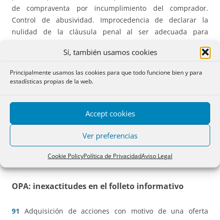
de compraventa por incumplimiento del comprador.
Control de abusividad. Improcedencia de declarar la
nulidad de la cláusula penal al ser adecuada para
indemnizar daños y perjuicios causados al vendedor.
Sí, también usamos cookies
88
Acción declarativa de dominio y reivindicatoria
.
Principalmente usamos las cookies para que todo funcione bien y para
Adquisición de la propiedad de carácter originario por mor
estadísticas propias de la web.
de un decreto canónico de extinción y reversión,
consecuencia de una previsión estatutaria de una
Accept cookies
asociación privada de fieles.
Ver preferencias
89
Complicidad concursal
. Requisitos conforme al art. 166
LC. Actos posteriores a la declaración de concurso. Alcance
Cookie Policy
Política de Privacidad
Aviso Legal
del dolo del cómplice.
OPA: inexactitudes en el folleto informativo
91
Adquisición de acciones con motivo de una oferta