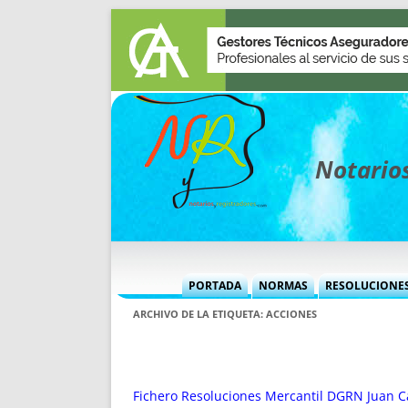
Notarios
PORTADA
NORMAS
RESOLUCIONE
MÁS USADAS (CUADRO)
INFORMES 
ARCHIVO DE LA ETIQUETA:
ACCIONES
INFORMES MENSUALES
VOCES P
MÁS DESTACADAS
VOCES M
TITULARES DESDE 2002
TITULARES
Fichero Resoluciones Mercantil DGRN Juan Ca