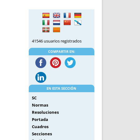
DE INICIO
PREMIO NYR
VORITOS
CONVENCIONES ANUALES
A IRPF
NUEVA ETAPA
AS
POLÍTICA DE PRIVACIDAD
IJUELAS
AVISO LEGAL
41546 usuarios registrados
POTECA
REPORTAR INCIDENCIA
PERES
LOGOTIPO
COMPARTIR EN:
CES
ENTREVISTAS
SONRISA
ENVÍA CORREO
CANALES DE VÍDEO
EN ESTA SECCIÓN
SC
Normas
Resoluciones
Portada
Cuadros
Secciones