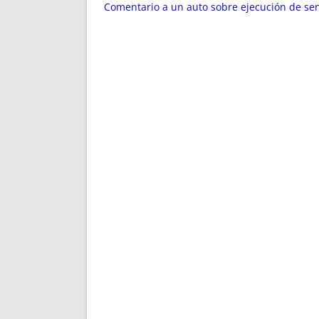
ENRIQUECIDAS
TITULARES 
Comentario a un auto sobre ejecución de sent
NO DESESPERES
CAT
A MANO
SUCESIONES 
FUTURAS NORMAS
GEORREFE
ALQUILE
TRI
LH Y C
¿SABIA
FRANCI
BÚSQUED