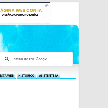
ESTA WEB
HISTÓRICO
ASISTENTE IA
A DGRN
QUÉ OFRECEMOS
 NIF
IDEARIO WEB
 LABORAL
QUIÉNES SOMOS
ÁBILES
HISTORIA