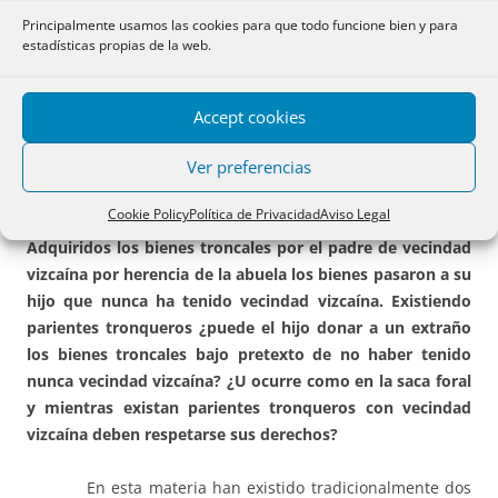
Principalmente usamos las cookies para que todo funcione bien y para
estadísticas propias de la web.
3.- POSIBLE EXTINCIÓN DE LA TRONCALIDAD
EN LA LEY DE DERECHO CIVIL FORAL DE 1992
Accept cookies
POR EL HECHO DE PASAR LOS BIENES
TRONCALES A UN PARIENTE QUE JAMÁS
Ver preferencias
TUVO VECINDAD VIZCAÍNA.
Cookie Policy
Política de Privacidad
Aviso Legal
Adquiridos los bienes troncales por el padre de vecindad
vizcaína por herencia de la abuela los bienes pasaron a su
hijo que nunca ha tenido vecindad vizcaína. Existiendo
parientes tronqueros ¿puede el hijo donar a un extraño
los bienes troncales bajo pretexto de no haber tenido
nunca vecindad vizcaína? ¿U ocurre como en la saca foral
y mientras existan parientes tronqueros con vecindad
vizcaína deben respetarse sus derechos?
En esta materia han existido tradicionalmente dos