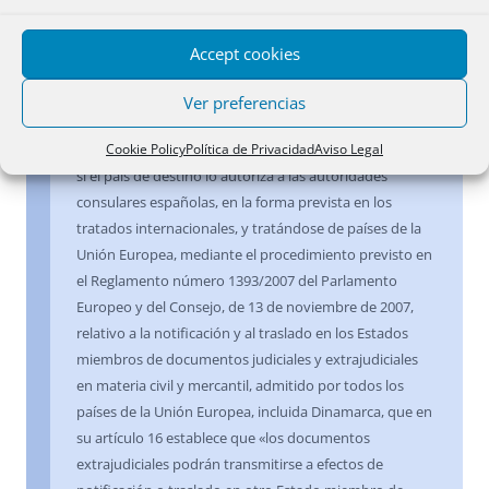
que de una norma legal no resulte lo
contrario.
Accept cookies
En el supuesto de que el acta de notificación o
Ver preferencias
requerimiento deba despacharse en país extranjero,
Cookie Policy
Política de Privacidad
Aviso Legal
podrá utilizarse el exhorto notarial, el exhorto consular,
si el país de destino lo autoriza a las autoridades
consulares españolas, en la forma prevista en los
tratados internacionales, y tratándose de países de la
Unión Europea, mediante el procedimiento previsto en
el Reglamento número 1393/2007 del Parlamento
Europeo y del Consejo, de 13 de noviembre de 2007,
relativo a la notificación y al traslado en los Estados
miembros de documentos judiciales y extrajudiciales
en materia civil y mercantil, admitido por todos los
países de la Unión Europea, incluida Dinamarca, que en
su artículo 16 establece que «los documentos
extrajudiciales podrán transmitirse a efectos de