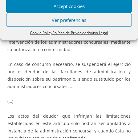
Artículo 40.
Facultades patrimoniales del deudor.
Accept cookies
Ver preferencias
En caso de concurso voluntario, el deudor conservará las
facultades de administración y disposición sobre su
Cookie Policy
Política de Privacidad
Aviso Legal
patrimonio, quedando sometido el ejercicio de éstas a la
intervención de los administradores concursales, mediante
su autorización o conformidad.
En caso de concurso necesario, se suspenderá el ejercicio
por el deudor de las facultades de administración y
disposición sobre su patrimonio, siendo sustituido por los
administradores concursales….
(…)
Los actos del deudor que infrinjan las limitaciones
establecidas en este artículo sólo podrán ser anulados a
instancia de la administración concursal y cuando ésta no