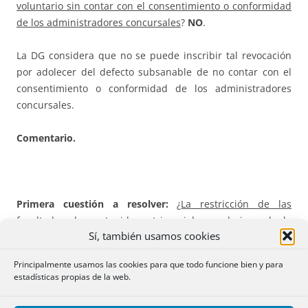
voluntario sin contar con el consentimiento o conformidad
de los administradores concursales
?
NO
.
La DG considera que no se puede inscribir tal revocación
por adolecer del defecto subsanable de no contar con el
consentimiento o conformidad de los administradores
concursales.
Comentario.
Primera cuestión a resolver:
¿
La restricción de las
facultades de contenido patrimonial que derivan de la
Sí, también usamos cookies
declaración del concurso se extienden también a la
representación voluntaria
?
SI
. Por tanto, resulta de
Principalmente usamos las cookies para que todo funcione bien y para
aplicación lo dispuesto en los arts. 40 y 48 de la Ley
estadísticas propias de la web.
Concursal: