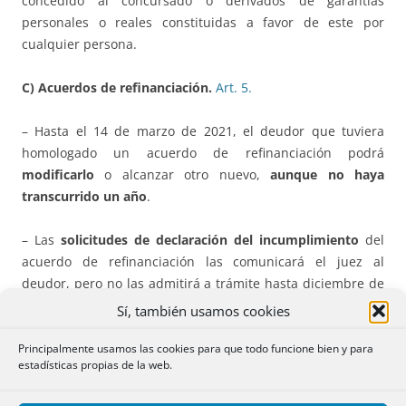
concedido al concursado o derivados de garantías
personales o reales constituidas a favor de este por
cualquier persona.
C) Acuerdos de refinanciación.
Art.
5.
– Hasta el 14 de marzo de 2021, el deudor que tuviera
homologado un acuerdo de refinanciación podrá
modificarlo
o alcanzar otro nuevo,
aunque no haya
transcurrido un año
.
– Las
solicitudes de declaración del incumplimiento
del
acuerdo de refinanciación las comunicará el juez al
deudor, pero no las admitirá a trámite hasta diciembre de
2020. Mientras, el deudor podrá comunicar al juzgado que
Sí, también usamos cookies
ha iniciado o pretende iniciar negociaciones, lo que le
permite contar con tres meses para lograr el acuerdo, tras
Principalmente usamos las cookies para que todo funcione bien y para
estadísticas propias de la web.
los cuales el juez admitirá a trámite las solicitudes
presentadas por los acreedores.