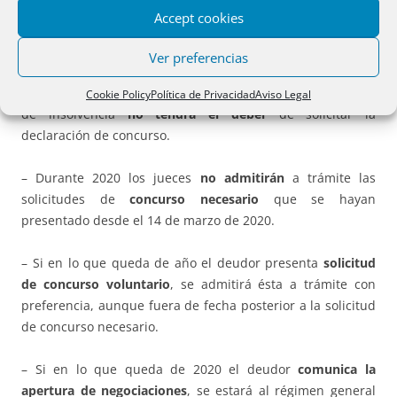
Accept cookies
D) Solicitud de declaración del concurso de acreedores.
Art.
6.
Ver preferencias
– Hasta fin de año
, el deudor que se encuentre en estado
Cookie Policy
Política de Privacidad
Aviso Legal
de insolvencia
no tendrá el deber
de solicitar la
declaración de concurso.
– Durante 2020 los jueces
no admitirán
a trámite las
solicitudes de
concurso necesario
que se hayan
presentado desde el 14 de marzo de 2020.
– Si en lo que queda de año el deudor presenta
solicitud
de concurso voluntario
, se admitirá ésta a trámite con
preferencia, aunque fuera de fecha posterior a la solicitud
de concurso necesario.
– Si en lo que queda de 2020 el deudor
comunica la
apertura de negociaciones
, se estará al régimen general