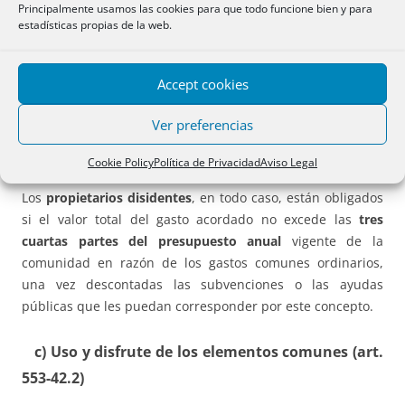
b) Vinculación de los acuerdos (art. 553-30.4)
Principalmente usamos las cookies para que todo funcione bien y para
estadísticas propias de la web.
Los
gastos
originados por las obras de instalación de
infraestructuras o equipos comunes con la finalidad de
Accept cookies
mejorar la eficiencia energética o hídrica, así como de la
instalación de sistemas de energías renovables de uso
Ver preferencias
común en elementos comunes, son
a cargo de todos los
propietarios si derivan del acuerdo de la junta
, de
Cookie Policy
Política de Privacidad
Aviso Legal
conformidad con lo establecido en el artículo 553-25.2.d).
Los
propietarios disidentes
, en todo caso, están obligados
si el valor total del gasto acordado no excede las
tres
cuartas partes del presupuesto anual
vigente de la
comunidad en razón de los gastos comunes ordinarios,
una vez descontadas las subvenciones o las ayudas
públicas que les puedan corresponder por este concepto.
c) Uso y disfrute de los elementos comunes (art.
553-42.2)