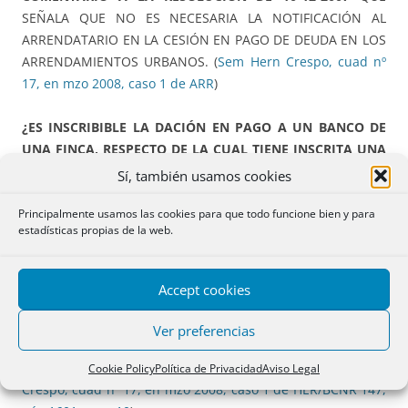
SEÑALA QUE NO ES NECESARIA LA NOTIFICACIÓN AL
ARRENDATARIO EN LA CESIÓN EN PAGO DE DEUDA EN LOS
ARRENDAMIENTOS URBANOS. (
Sem Hern Crespo, cuad nº
17, en mzo 2008, caso 1 de ARR
)
¿ES INSCRIBIBLE LA DACIÓN EN PAGO A UN BANCO DE
UNA FINCA, RESPECTO DE LA CUAL TIENE INSCRITA UNA
HIPOTECA
, QUE TODAVÍA NO HA DEJADO DE PAGARSE Y
Sí, también usamos cookies
POR UNA CANTIDAD IGUAL AL PRÉSTAMO PENDIENTE DE
Principalmente usamos las cookies para que todo funcione bien y para
VENCIMIENTO? (
Sem Hern Crespo, cuad nº 17, en mzo
estadísticas propias de la web.
2008, caso de DAC/BCNR 147, pág 1600, caso 8
)
HERENCIA. NATURALEZA JURÍDICA Y EFECTOS DE LA
Accept cookies
ADJUDICACIÓN PARA PAGO DE DEUDAS EN
OPERACIONES PARTICIONALES.
FACULTADES DEL
Ver preferencias
CONTADOR PARTIDOR TESTAMENTARIO. SUSTITUCIONES
FIDEICOMISARIAS. FIDEICOMISO DE RESIDUO (
Sem Hern
Cookie Policy
Política de Privacidad
Aviso Legal
Crespo, cuad nº 17, en mzo 2008, caso 1 de HER/BCNR 147,