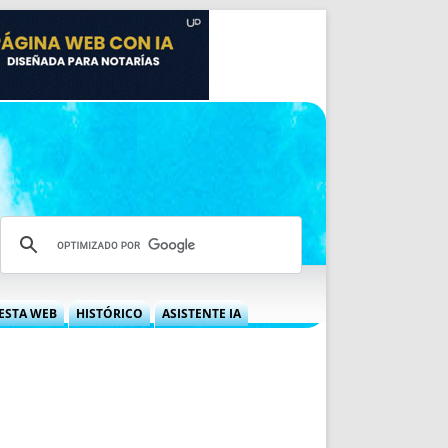
ESTA WEB
HISTÓRICO
ASISTENTE IA
A DGRN
QUÉ OFRECEMOS
 NIF
IDEARIO WEB
 LABORAL
QUIÉNES SOMOS
ÁBILES
HISTORIA