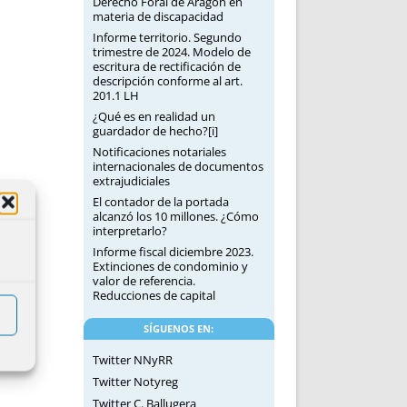
Derecho Foral de Aragón en
materia de discapacidad
Informe territorio. Segundo
trimestre de 2024. Modelo de
escritura de rectificación de
descripción conforme al art.
201.1 LH
¿Qué es en realidad un
guardador de hecho?[i]
Notificaciones notariales
internacionales de documentos
extrajudiciales
El contador de la portada
alcanzó los 10 millones. ¿Cómo
interpretarlo?
Informe fiscal diciembre 2023.
Extinciones de condominio y
valor de referencia.
Reducciones de capital
SÍGUENOS EN:
Twitter NNyRR
Twitter Notyreg
Twitter C. Ballugera