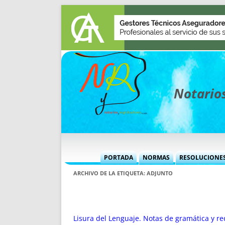
Notarios
PORTADA
NORMAS
RESOLUCIONE
MÁS USADAS (CUADRO)
INFORMES 
ARCHIVO DE LA ETIQUETA:
ADJUNTO
INFORMES MENSUALES
VOCES P
MÁS DESTACADAS
VOCES M
TITULARES DESDE 2002
TITULARES
Lisura del Lenguaje. Notas de gramática y re