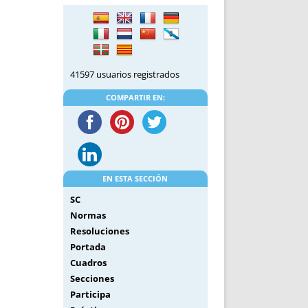
DE INICIO
PREMIO NYR
VORITOS
CONVENCIONES ANUALES
A IRPF
NUEVA ETAPA
AS
POLÍTICA DE PRIVACIDAD
41597 usuarios registrados
IJUELAS
AVISO LEGAL
POTECA
REPORTAR INCIDENCIA
COMPARTIR EN:
PERES
LOGOTIPO
CES
ENTREVISTAS
SONRISA
ENVÍA CORREO
EN ESTA SECCIÓN
CANALES DE VÍDEO
SC
Normas
Resoluciones
Portada
Cuadros
Secciones
Participa