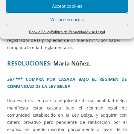
SECCIÓN II
Accept cookies
Jubilaciones
Ver preferencias
Cookie Policy
Política de Privacidad
Aviso Legal
Se jubila a don Enrique Fontes y García-Calamarte,
registrador de la propiedad de Orihuela n.º 1, por haber
cumplido la edad reglamentaria.
RESOLUCIONES:
María Núñez.
367.*** COMPRA POR CASADA BAJO EL RÉGIMEN DE
COMUNIDAD DE LA LEY BELGA
Una escritura en que la adquirente de nacionalidad belga
manifiesta estar casada bajo el régimen legal de
comunidad establecido en la Ley Belga, y adquirir con
dinero privativo pero pendiente de ratificación por el
esposo, se puede inscribir parcialmente a favor de la