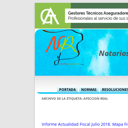
Notarios
PORTADA
NORMAS
RESOLUCIONE
MÁS USADAS (CUADRO)
INFORMES 
ARCHIVO DE LA ETIQUETA:
AFECCION REAL
INFORMES MENSUALES
VOCES P
MÁS DESTACADAS
VOCES M
TITULARES DESDE 2002
TITULARES
Informe Actualidad Fiscal Julio 2018. Mapa 