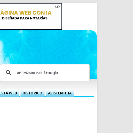
ESTA WEB
HISTÓRICO
ASISTENTE IA
A DGRN
QUÉ OFRECEMOS
 NIF
IDEARIO WEB
 LABORAL
QUIÉNES SOMOS
ÁBILES
HISTORIA