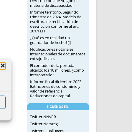
Derecho Foral de Aragón en
materia de discapacidad
Informe territorio. Segundo
trimestre de 2024. Modelo de
escritura de rectificación de
descripción conforme al art.
201.1 LH
¿Qué es en realidad un
guardador de hecho?[i]
Notificaciones notariales
internacionales de documentos
extrajudiciales
El contador de la portada
alcanzó los 10 millones. ¿Cómo
interpretarlo?
Informe fiscal diciembre 2023.
Extinciones de condominio y
valor de referencia.
Reducciones de capital
SÍGUENOS EN:
Twitter NNyRR
Twitter Notyreg
Twitter C. Ballugera