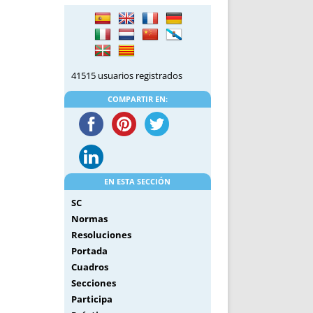
DE INICIO
PREMIO NYR
VORITOS
CONVENCIONES ANUALES
A IRPF
NUEVA ETAPA
AS
POLÍTICA DE PRIVACIDAD
41515 usuarios registrados
IJUELAS
AVISO LEGAL
POTECA
REPORTAR INCIDENCIA
COMPARTIR EN:
PERES
LOGOTIPO
CES
ENTREVISTAS
SONRISA
ENVÍA CORREO
EN ESTA SECCIÓN
CANALES DE VÍDEO
SC
Normas
Resoluciones
Portada
Cuadros
Secciones
Participa