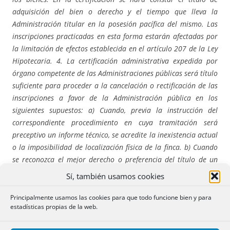
adquisición del bien o derecho y el tiempo que lleva la
Administración titular en la posesión pacífica del mismo. Las
inscripciones practicadas en esta forma estarán afectadas por
la limitación de efectos establecida en el artículo 207 de la Ley
Hipotecaria. 4. La certificación administrativa expedida por
órgano competente de las Administraciones públicas será título
suficiente para proceder a la cancelación o rectificación de las
inscripciones a favor de la Administración pública en los
siguientes supuestos: a) Cuando, previa la instrucción del
correspondiente procedimiento en cuya tramitación será
preceptivo un informe técnico, se acredite la inexistencia actual
o la imposibilidad de localización física de la finca. b) Cuando
se reconozca el mejor derecho o preferencia del título de un
tercero sobre el de la Administración pública en caso de doble
Sí, también usamos cookies
inmatriculación, previo informe de la Abogacía del Estado o del
órgano asesor correspondiente de la Administración actuante.
Principalmente usamos las cookies para que todo funcione bien y para
estadísticas propias de la web.
c) Cuando se reconozca la titularidad, mejor derecho o
preferencia del título de un tercero sobre una finca que