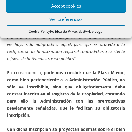
aparezca inscrita a favor de las Administraciones públicas,
Accept cookies
previo informe de la Abogacía del Estado o del órgano asesor
correspondiente de la Administración actuante. 5. La orden
Ver preferencias
estimatoria de una reclamación previa a la vía judicial civil
interpuesta por el interesado para que se reconozca su
Cookie Policy
Política de Privacidad
Aviso Legal
titularidad sobre una o varias fincas será título bastante, una
vez haya sido notificada a aquél, para que se proceda a la
rectificación de la inscripción registral contradictoria existente
a favor de la Administración pública
”.
En consecuencia,
podemos concluir que la Plaza Mayor,
como bien perteneciente a la Administración Pública, no
sólo es inscribible, sino que obligatoriamente debe
constar inscrita en el Registro de la Propiedad, contando
para ello la Administración con las prerrogativas
previamente señaladas, que le facilitan su obligatoria
inscripción
.
Con dicha inscripción se proyectan además sobre el bien