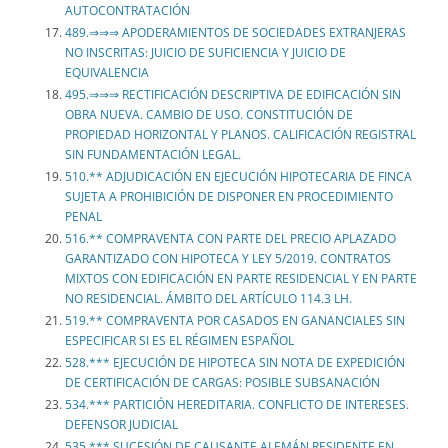
AUTOCONTRATACIÓN
489.⇒⇒⇒ APODERAMIENTOS DE SOCIEDADES EXTRANJERAS
NO INSCRITAS: JUICIO DE SUFICIENCIA Y JUICIO DE
EQUIVALENCIA
495.⇒⇒⇒ RECTIFICACIÓN DESCRIPTIVA DE EDIFICACIÓN SIN
OBRA NUEVA. CAMBIO DE USO. CONSTITUCIÓN DE
PROPIEDAD HORIZONTAL Y PLANOS. CALIFICACIÓN REGISTRAL
SIN FUNDAMENTACIÓN LEGAL.
510.** ADJUDICACIÓN EN EJECUCIÓN HIPOTECARIA DE FINCA
SUJETA A PROHIBICIÓN DE DISPONER EN PROCEDIMIENTO
PENAL
516.** COMPRAVENTA CON PARTE DEL PRECIO APLAZADO
GARANTIZADO CON HIPOTECA Y LEY 5/2019. CONTRATOS
MIXTOS CON EDIFICACIÓN EN PARTE RESIDENCIAL Y EN PARTE
NO RESIDENCIAL. ÁMBITO DEL ARTÍCULO 114.3 LH.
519.** COMPRAVENTA POR CASADOS EN GANANCIALES SIN
ESPECIFICAR SI ES EL RÉGIMEN ESPAÑOL
528.*** EJECUCIÓN DE HIPOTECA SIN NOTA DE EXPEDICIÓN
DE CERTIFICACIÓN DE CARGAS: POSIBLE SUBSANACIÓN
534.*** PARTICIÓN HEREDITARIA. CONFLICTO DE INTERESES.
DEFENSOR JUDICIAL
535.*** SUCESIÓN DE CAUSANTE ALEMÁN RESIDENTE EN