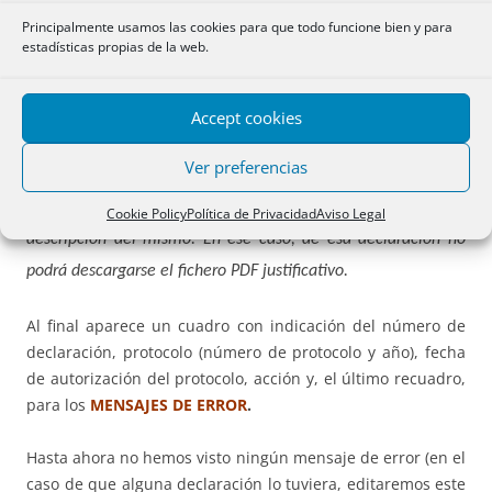
Principalmente usamos las cookies para que todo funcione bien y para
enlace:
estadísticas propias de la web.
Consulta de declaraciones de AFORIX presentadas
Accept cookies
telemáticamente
Ver preferencias
Si hubiera sucedido algún problema durante la tramitación de
la declaración, la columna ‘Mensaje de error’ mostrará una
Cookie Policy
Política de Privacidad
Aviso Legal
descripción del mismo. En ese caso, de esa declaración no
podrá descargarse el fichero PDF justificativo.
Al final aparece un cuadro con indicación del número de
declaración, protocolo (número de protocolo y año), fecha
de autorización del protocolo, acción y, el último recuadro,
para los
MENSAJES DE ERROR
.
Hasta ahora no hemos visto ningún mensaje de error (en el
caso de que alguna declaración lo tuviera, editaremos este