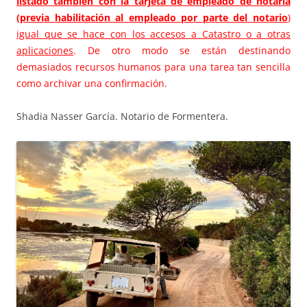
listado también con la tarjeta de empleado de notaría
(previa habilitación al empleado por parte del notario
)
igual que se hace con los accesos a Catastro o a otras
aplicaciones
. De otro modo se están destinando
demasiados recursos humanos para una tarea tan sencilla
como archivar una confirmación.
Shadia Nasser García. Notario de Formentera.