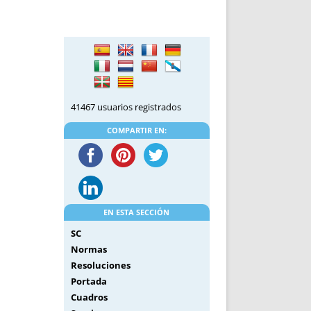
DE INICIO
PREMIO NYR
VORITOS
CONVENCIONES ANUALES
A IRPF
NUEVA ETAPA
AS
POLÍTICA DE PRIVACIDAD
IJUELAS
AVISO LEGAL
POTECA
REPORTAR INCIDENCIA
41467 usuarios registrados
PERES
LOGOTIPO
COMPARTIR EN:
CES
ENTREVISTAS
SONRISA
ENVÍA CORREO
CANALES DE VÍDEO
EN ESTA SECCIÓN
SC
Normas
Resoluciones
Portada
Cuadros