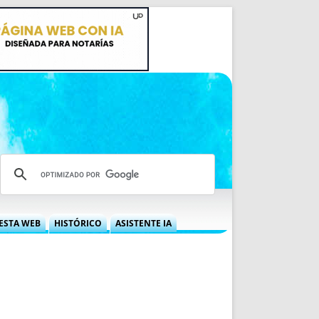
ESTA WEB
HISTÓRICO
ASISTENTE IA
A DGRN
QUÉ OFRECEMOS
 NIF
IDEARIO WEB
 LABORAL
QUIÉNES SOMOS
ÁBILES
HISTORIA