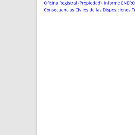
ENRIQUECIDAS
TITULARES 
Oficina Registral (Propiedad). Informe ENERO
NO DESESPERES
CAT
Consecuencias Civiles de las Disposiciones T
A MANO
SUCESIONES 
FUTURAS NORMAS
GEORREFE
ALQUILE
TRI
LH Y C
¿SABIA
FRANCI
BÚSQUED