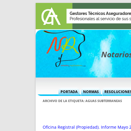
Notarios
PORTADA
NORMAS
RESOLUCIONE
MÁS USADAS (CUADRO)
INFORMES 
ARCHIVO DE LA ETIQUETA:
AGUAS SUBTERRANEAS
INFORMES MENSUALES
VOCES P
MÁS DESTACADAS
VOCES M
TITULARES DESDE 2002
TITULARES
Oficina Registral (Propiedad). Informe Mayo 2