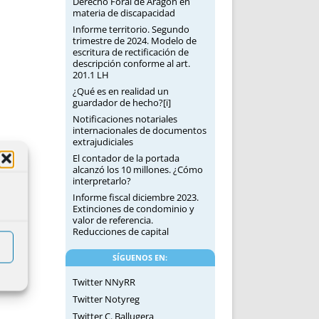
Derecho Foral de Aragón en
materia de discapacidad
Informe territorio. Segundo
trimestre de 2024. Modelo de
escritura de rectificación de
descripción conforme al art.
201.1 LH
¿Qué es en realidad un
guardador de hecho?[i]
Notificaciones notariales
internacionales de documentos
extrajudiciales
El contador de la portada
alcanzó los 10 millones. ¿Cómo
interpretarlo?
Informe fiscal diciembre 2023.
Extinciones de condominio y
valor de referencia.
Reducciones de capital
SÍGUENOS EN:
Twitter NNyRR
Twitter Notyreg
Twitter C. Ballugera