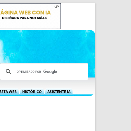
ESTA WEB
HISTÓRICO
ASISTENTE IA
A DGRN
QUÉ OFRECEMOS
 NIF
IDEARIO WEB
 LABORAL
QUIÉNES SOMOS
ÁBILES
HISTORIA