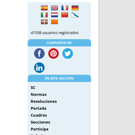
DE INICIO
PREMIO NYR
VORITOS
CONVENCIONES ANUALES
A IRPF
NUEVA ETAPA
AS
POLÍTICA DE PRIVACIDAD
41558 usuarios registrados
IJUELAS
AVISO LEGAL
POTECA
REPORTAR INCIDENCIA
COMPARTIR EN:
PERES
LOGOTIPO
CES
ENTREVISTAS
SONRISA
ENVÍA CORREO
EN ESTA SECCIÓN
CANALES DE VÍDEO
SC
Normas
Resoluciones
Portada
Cuadros
Secciones
Participa