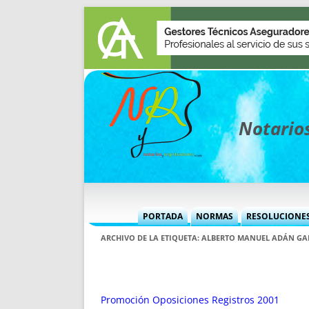
Notarios
PORTADA
NORMAS
RESOLUCIONE
MÁS USADAS (CUADRO)
INFORMES 
ARCHIVO DE LA ETIQUETA:
ALBERTO MANUEL ADÁN GA
INFORMES MENSUALES
VOCES P
MÁS DESTACADAS
VOCES M
TITULARES DESDE 2002
TITULARES
Promoción Oposiciones Registros 2001