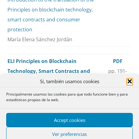
Principles on blockchain technology,
smart contracts and consumer
protection
María Elena Sánchez Jordán
ELI Principles on Blockchain
PDF
Technology, Smart Contracts and
pp. 191-
Consumer Protection
251
Sí, también usamos cookies
Instituto Europeo de Derecho
Principalmente usamos las cookies para que todo funcione bien y para
estadísticas propias de la web.
Principios del Instituto Europeo de
PDF
Accept cookies
Derecho (European Law Institute, ELI)
pp. 253-
sobre tecnología Blockchain, smart
355
Ver preferencias