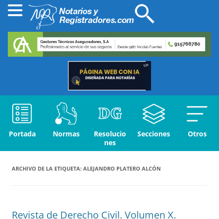
Portada
Normas
Resolucio
Secciones
Otros
nes
ARCHIVO DE LA ETIQUETA:
ALEJANDRO PLATERO ALCÓN
Revista de Derecho Civil. Volumen X.