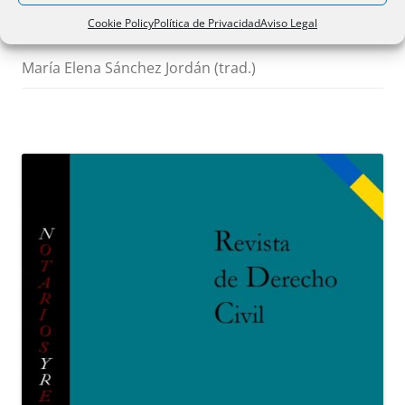
contracts y protección de
Cookie Policy
Política de Privacidad
Aviso Legal
consumidores
María Elena Sánchez Jordán (trad.)