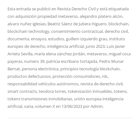
Esta entrada se publicó en
Revista Derecho Civil
y está etiquetada
con
adquisición propiedad metaverso
,
alejandro platero alcón
,
alvaro nuñez iglesias
,
Beatriz Sáenz de Jubera Higuero
,
blockchain
,
blockchain technology
,
consentimiento contractual
,
derecho civil
,
documenta
,
ensayos
,
estudios
,
guillem izquierdo grau
,
instituto
europeo de derecho
,
inteligencia artificial
,
junio 2023
,
Luis Javier
Arrieta Sevilla
,
maría elena sánchez Jordán
,
metaverso
,
miguel coca
payeras
,
numero 39
,
patricia escribano tortajada
,
Pedro Munar
Bernat
,
persona electrónica
,
principios tecnología blockchain
,
productos defectuosos
,
protección consumidores
,
rdc
,
responsabilidad vehículos autónomos
,
revista de derecho civil
,
smart contracts
,
teodora torres
,
tokenización inmuebles
,
tokens
,
tokens transmisiones inmobiliarias
,
unión europea inteligencia
artificial
,
varia
,
volumen X
en
13/06/2023
por
Admin
.