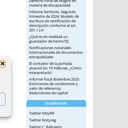
Derecho Foral de Aragón en
materia de discapacidad
Informe territorio. Segundo
trimestre de 2024. Modelo de
escritura de rectificación de
descripción conforme al art.
201.1 LH
¿Qué es en realidad un
guardador de hecho?[i]
Notificaciones notariales
internacionales de documentos
extrajudiciales
El contador de la portada
alcanzó los 10 millones. ¿Cómo
interpretarlo?
Informe fiscal diciembre 2023.
Extinciones de condominio y
valor de referencia.
Reducciones de capital
SÍGUENOS EN:
Twitter NNyRR
Twitter Notyreg
Twitter C. Ballugera