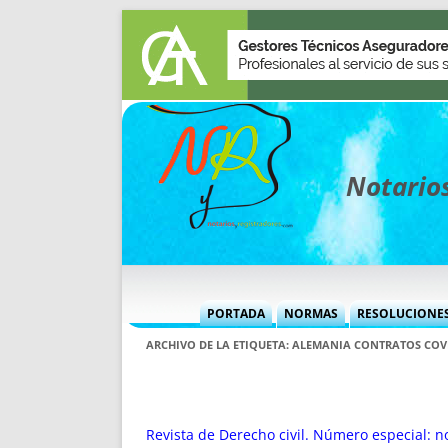
Notarios
PORTADA
NORMAS
RESOLUCIONE
MÁS USADAS (CUADRO)
INFORMES 
ARCHIVO DE LA ETIQUETA:
ALEMANIA CONTRATOS COV
INFORMES MENSUALES
VOCES P
MÁS DESTACADAS
VOCES M
TITULARES DESDE 2002
TITULARES
Revista de Derecho civil. Número especial: no