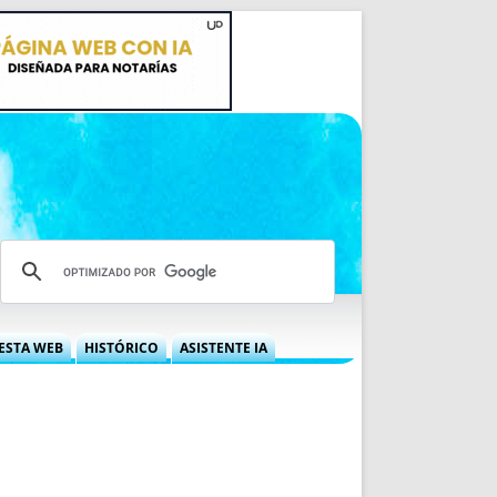
ESTA WEB
HISTÓRICO
ASISTENTE IA
A DGRN
QUÉ OFRECEMOS
 NIF
IDEARIO WEB
 LABORAL
QUIÉNES SOMOS
ÁBILES
HISTORIA