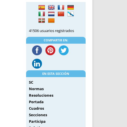
DE INICIO
PREMIO NYR
VORITOS
CONVENCIONES ANUALES
A IRPF
NUEVA ETAPA
AS
POLÍTICA DE PRIVACIDAD
41506 usuarios registrados
IJUELAS
AVISO LEGAL
POTECA
REPORTAR INCIDENCIA
COMPARTIR EN:
PERES
LOGOTIPO
CES
ENTREVISTAS
SONRISA
ENVÍA CORREO
EN ESTA SECCIÓN
CANALES DE VÍDEO
SC
Normas
Resoluciones
Portada
Cuadros
Secciones
Participa