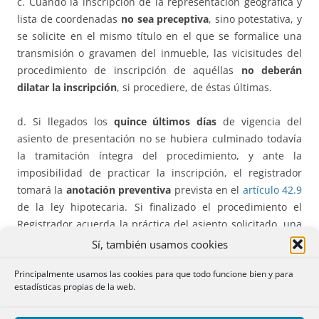
c. Cuando la inscripción de la representación geográfica y
lista de coordenadas
no sea preceptiva
, sino potestativa, y
se solicite en el mismo título en el que se formalice una
transmisión o gravamen del inmueble, las vicisitudes del
procedimiento de inscripción de aquéllas
no deberán
dilatar la inscripción
, si procediere, de éstas últimas.
d. Si llegados los
quince últimos días
de vigencia del
asiento de presentación no se hubiera culminado todavía
la tramitación íntegra del procedimiento, y ante la
imposibilidad de practicar la inscripción, el registrador
tomará la
anotación preventiva
prevista en el
artículo 42.9
de la ley hipotecaria. Si finalizado el procedimiento el
Registrador acuerda la práctica del asiento solicitado, una
vez extendido, con la prioridad derivada del asiento de
Sí, también usamos cookies
presentación inicial, quedará sin efecto la citada
Principalmente usamos las cookies para que todo funcione bien y para
anotación. Si resuelve suspender o denegar la inscripción,
estadísticas propias de la web.
el Registrador lo hará constar mediante nota al margen de
la anotación practicada.