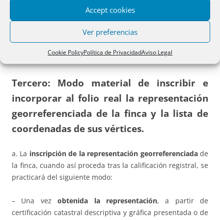
Accept cookies
Ver preferencias
Cómo inscribir la representación georreferenciada
Cookie Policy
Política de Privacidad
Aviso Legal
y la lista de coordenadas.
Tercero: Modo material de inscribir e
incorporar al folio real la representación
georreferenciada de la finca y la lista de
coordenadas de sus vértices.
a. La
inscripción de la representación georreferenciada
de
la finca, cuando así proceda tras la calificación registral, se
practicará del siguiente modo:
– Una vez
obtenida la representación
, a partir de
certificación catastral descriptiva y gráfica presentada o de