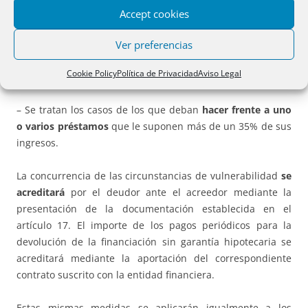
Accept cookies
– No se tendrá en cuenta la aplicación de una posible
moratoria hipotecaria o de alquiler a efectos de calcular si
Ver preferencias
se ha alcanzado o no el límite de la carga hipotecaria o la
Cookie Policy
Política de Privacidad
Aviso Legal
renta arrendaticia del
35% de los ingresos
.
– Se tratan los casos de los que deban
hacer frente a uno
o varios préstamos
que le suponen más de un 35% de sus
ingresos.
La concurrencia de las circunstancias de vulnerabilidad
se
acreditará
por el deudor ante el acreedor mediante la
presentación de la documentación establecida en el
artículo 17. El importe de los pagos periódicos para la
devolución de la financiación sin garantía hipotecaria se
acreditará mediante la aportación del correspondiente
contrato suscrito con la entidad financiera.
Estas mismas medidas se aplicarán igualmente a los