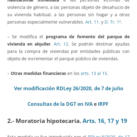
violencia de género, a las personas objeto de desahucio de
su vivienda habitual, a las personas sin hogar y a otras
personas especialmente vulnerables.
Art. 11
. y
D. Tr. 1ª
.
– Se modifica el
programa de fomento del parque de
vivienda en alquiler
.
Art. 12
. Se podrán destinar ayudas
para la compra de viviendas por entidades públicas con
objeto de incrementar el parque público de viviendas.
–
Otras medidas financieras
en los
arts. 13 al 15
.
Ver modificación RDLey 26/2020, de 7 de julio
Consultas de la DGT en IVA
e
IRPF
2.- Moratoria hipotecaria.
Arts. 16, 17 y 19
Esta medida ya fue introducida por el
RDLey 8/2020, de 17