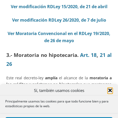
Ver modificación RDLey 15/2020, de 21 de abril
Ver modificación RDLey 26/2020, de 7 de julio
Ver Moratoria Convencional en el RDLey 19/2020,
de 26 de mayo
3.- Moratoria no hipotecaria.
Art. 18
,
21 al
26
Este real decreto-ley
amplía
el alcance de la
moratoria a
los créditos y préstamos no hipotecarios
que mantengan
Sí, también usamos cookies
las personas en situación de
vulnerabilidad económica
,
incluyendo los créditos al consumo.
Principalmente usamos las cookies para que todo funcione bien y para
estadísticas propias de la web.
Los
supuestos de vulnerabilidad
son los del art. 16, con
dos especialidades: