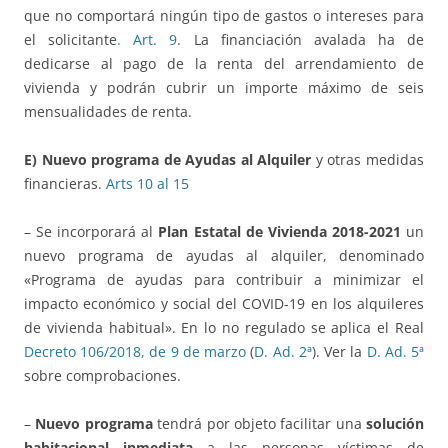
que no comportará ningún tipo de gastos o intereses para
el solicitante
. Art. 9
. La financiación avalada ha de
dedicarse al pago de la renta del arrendamiento de
vivienda y podrán cubrir un importe máximo de seis
mensualidades de renta.
E)
Nuevo programa de Ayudas al Alquiler
y otras medidas
financieras.
Arts 10 al 15
– Se incorporará al
Plan Estatal de Vivienda 2018-2021
un
nuevo programa de ayudas al alquiler, denominado
«Programa de ayudas para contribuir a minimizar el
impacto económico y social del COVID-19 en los alquileres
de vivienda habitual». En lo no regulado se aplica el Real
Decreto 106/2018, de 9 de marzo
(
D. Ad. 2ª
). Ver la
D. Ad. 5ª
sobre comprobaciones.
–
Nuevo programa
tendrá por objeto facilitar una
solución
habitacional inmediata
a las personas víctimas de